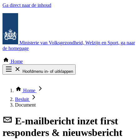
Ga direct naar de inhoud
Ministerie van Volksgezondheid, Welzijn en Sport
, ga naar
de homepage
Home
Hoofdmenu in- of uitklappen
Zoek door alle publicaties
Thema COVID-19
Home
Bekijk per bestuursorgaan
Besluit
Document
E-mailbericht
inzet first
responders & nieuwsbericht