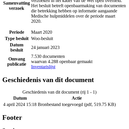
verzoeken in het kader van de Wet open overheid.
Samenvatting
Het besluit betreft openbaarmaking van documenten
verzoek
die betrekking hebben op informatie aangaande
Medische hulpmiddelen over de periode maart
2020.
Periode
Maart 2020
Type besluit
Woo-besluit
Datum
24 januari 2023
besluit
7.530 documenten
Omvang
waarvan 4.288 openbaar gemaakt
publicatie
Inventarislijst
Geschiedenis van dit document
Geschiedenis van dit document (rij 1 - 1)
Datum
Actie
4 april 2024 15:18
Bronbestand toegevoegd (pdf, 519.75 KB)
Footer