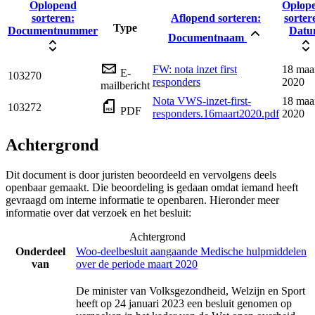
Oplopend
Oplop
sorteren:
Aflopend sorteren:
sorter
Type
Documentnummer
Dat
Documentnaam
FW: nota inzet first
18 maa
E-
103270
responders
2020
mailbericht
Nota VWS-inzet-first-
18 maa
103272
PDF
responders.16maart2020.pdf
2020
Achtergrond
Dit document is door juristen beoordeeld en vervolgens deels
openbaar gemaakt. Die beoordeling is gedaan omdat iemand heeft
gevraagd om interne informatie te openbaren. Hieronder meer
informatie over dat verzoek en het besluit:
Achtergrond
Onderdeel
Woo-deelbesluit aangaande Medische hulpmiddelen
van
over de periode maart 2020
De minister van Volksgezondheid, Welzijn en Sport
heeft op 24 januari 2023 een besluit genomen op