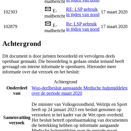
mailbericht
RE: LSP gebruik
E-
102303
17 maart 2020
in tijden van nood
mailbericht
Re: LSP gebruik
E-
102879
17 maart 2020
in tijden van nood
mailbericht
Achtergrond
Dit document is door juristen beoordeeld en vervolgens deels
openbaar gemaakt. Die beoordeling is gedaan omdat iemand heeft
gevraagd om interne informatie te openbaren. Hieronder meer
informatie over dat verzoek en het besluit:
Achtergrond
Onderdeel
Woo-deelbesluit aangaande Medische hulpmiddelen
van
over de periode maart 2020
De minister van Volksgezondheid, Welzijn en Sport
heeft op 24 januari 2023 een besluit genomen op
verzoeken in het kader van de Wet open overheid.
Samenvatting
Het besluit betreft openbaarmaking van documenten
verzoek
die betrekking hebben op informatie aangaande
Medische hulpmiddelen over de periode maart