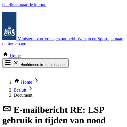
Ga direct naar de inhoud
Ministerie van Volksgezondheid, Welzijn en Sport
, ga naar
de homepage
Home
Hoofdmenu in- of uitklappen
Zoek door alle publicaties
Thema COVID-19
Home
Bekijk per bestuursorgaan
Besluit
Document
E-mailbericht
RE: LSP
gebruik in tijden van nood