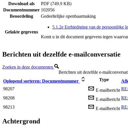
Download als
PDF (749.9 KB)
Documentnummer
102056
Beoordeling
Gedeeltelijke openbaarmaking
5.1.2e Eerbiediging van de persoonlijke l
Gelakte gegevens
Komt u in dit document gegevens tegen waarvan
Berichten uit dezelfde e-mailconversatie
Zoeken in deze documenten
Berichten uit dezelfde e-mailconversat
Type
Oplopend sorteren:
Documentnummer
Afl
98207
RE:
E-mailbericht
98208
RE:
E-mailbericht
98213
RE:
E-mailbericht
Achtergrond