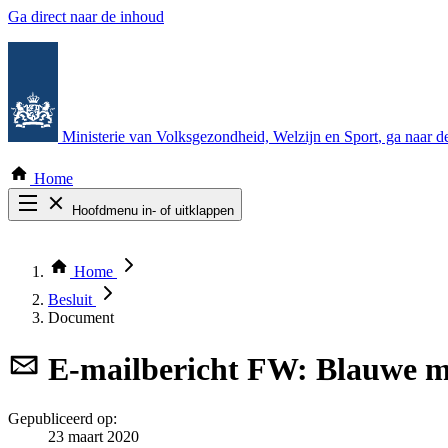
Ga direct naar de inhoud
Ministerie van Volksgezondheid, Welzijn en Sport
, ga naar 
Home
Hoofdmenu in- of uitklappen
Zoek door alle publicaties
Thema COVID-19
Home
Bekijk per bestuursorgaan
Besluit
Document
E-mailbericht
FW: Blauwe ma
Gepubliceerd op:
23 maart 2020