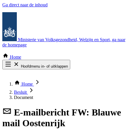
Ga direct naar de inhoud
Ministerie van Volksgezondheid, Welzijn en Sport
, ga naar
de homepage
Home
Hoofdmenu in- of uitklappen
Zoek door alle publicaties
Thema COVID-19
Home
Bekijk per bestuursorgaan
Besluit
Document
E-mailbericht
FW: Blauwe
mail Oostenrijk