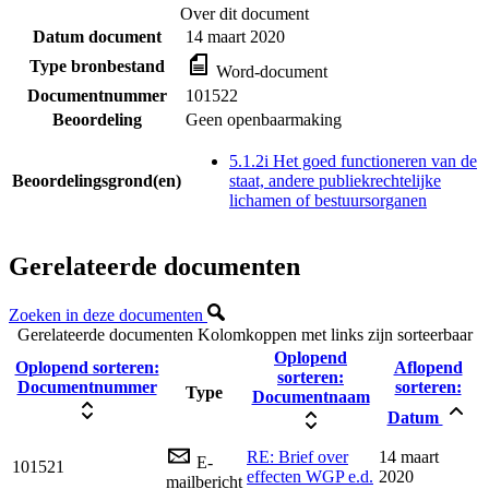
Over dit document
Datum document
14 maart 2020
Type bronbestand
Word-document
Documentnummer
101522
Beoordeling
Geen openbaarmaking
5.1.2i Het goed functioneren van de
Beoordelingsgrond(en)
staat, andere publiekrechtelijke
lichamen of bestuursorganen
Gerelateerde documenten
Zoeken in deze documenten
Gerelateerde documenten
Kolomkoppen met links zijn sorteerbaar
Oplopend
Oplopend sorteren:
Aflopend
sorteren:
Documentnummer
sorteren:
Type
Documentnaam
Datum
RE: Brief over
14 maart
E-
101521
effecten WGP e.d.
2020
mailbericht