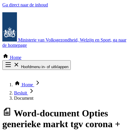
Ga direct naar de inhoud
Ministerie van Volksgezondheid, Welzijn en Sport
, ga naar
de homepage
Home
Hoofdmenu in- of uitklappen
Zoek door alle publicaties
Thema COVID-19
Home
Bekijk per bestuursorgaan
Besluit
Document
Word-document
Opties
generieke markt tgv corona +