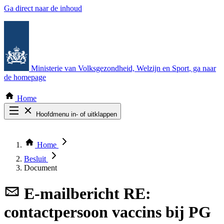
Ga direct naar de inhoud
Ministerie van Volksgezondheid, Welzijn en Sport
, ga naar
de homepage
Home
Hoofdmenu in- of uitklappen
Zoek door alle publicaties
Thema COVID-19
Home
Bekijk per bestuursorgaan
Besluit
Document
E-mailbericht
RE:
contactpersoon vaccins bij PG