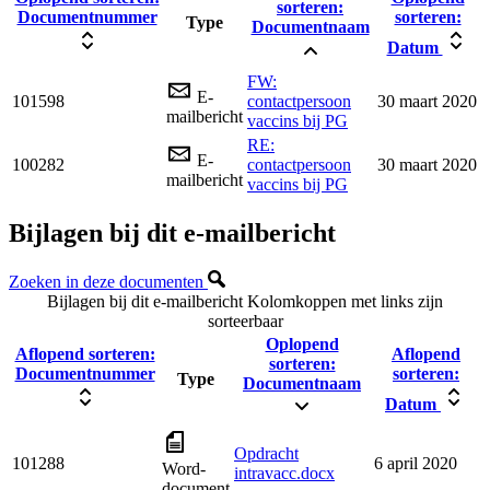
sorteren:
Documentnummer
sorteren:
Type
Documentnaam
Datum
FW:
E-
101598
contactpersoon
30 maart 2020
mailbericht
vaccins bij PG
RE:
E-
100282
contactpersoon
30 maart 2020
mailbericht
vaccins bij PG
Bijlagen bij dit e-mailbericht
Zoeken in deze documenten
Bijlagen bij dit e-mailbericht
Kolomkoppen met links zijn
sorteerbaar
Oplopend
Aflopend sorteren:
Aflopend
sorteren:
Documentnummer
sorteren:
Type
Documentnaam
Datum
Opdracht
101288
6 april 2020
Word-
intravacc.docx
document