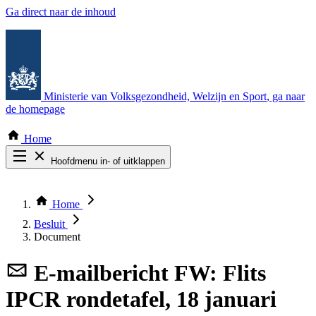
Ga direct naar de inhoud
Ministerie van Volksgezondheid, Welzijn en Sport
, ga naar
de homepage
Home
Hoofdmenu in- of uitklappen
Zoek door alle publicaties
Thema COVID-19
Home
Bekijk per bestuursorgaan
Besluit
Document
E-mailbericht
FW: Flits
IPCR rondetafel, 18 januari