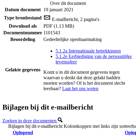
Over dit document
Datum document
19 januari 2021
Type bronbestand
E-mailbericht, 2 pagina's
Download als
PDF (1.13 MB)
Documentnummer
1101543
Beoordeling
Gedeeltelijke openbaarmaking
5.1.2a Internationale betrekkingen
5.1.2e Eerbiediging van de persoonlijke
levenssfeer
Gelakte gegevens
Komt u in dit document gegevens tegen
waarvan u denkt dat deze gelakt hadden
moeten worden? Of is het document slecht
leesbaar?
Laat het ons weten
Bijlagen bij dit e-mailbericht
Zoeken in deze documenten
Bijlagen bij dit e-mailbericht
Kolomkoppen met links zijn sorteerb
Oplopend
Oplo