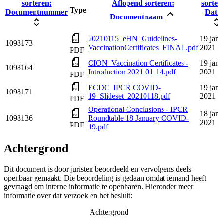
sorteren:
Aflopend sorteren:
sorte
Type
Documentnummer
Da
Documentnaam
20210115_eHN_Guidelines-
19 ja
1098173
VaccinationCertificates_FINAL.pdf
2021
PDF
CION_Vaccination Certificates -
19 ja
1098164
Introduction 2021-01-14.pdf
2021
PDF
ECDC_IPCR COVID-
19 ja
1098171
19_Slideset_20210118.pdf
2021
PDF
Operational Conclusions - IPCR
18 ja
1098136
Roundtable 18 January COVID-
2021
PDF
19.pdf
Achtergrond
Dit document is door juristen beoordeeld en vervolgens deels
openbaar gemaakt. Die beoordeling is gedaan omdat iemand heeft
gevraagd om interne informatie te openbaren. Hieronder meer
informatie over dat verzoek en het besluit:
Achtergrond