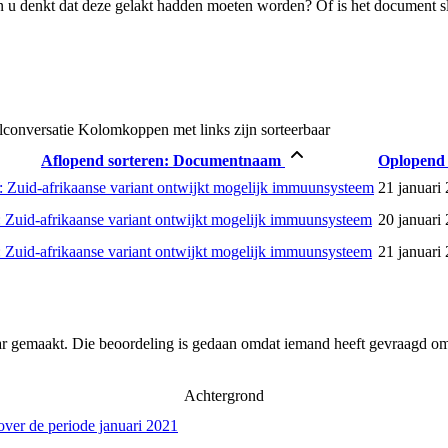
 u denkt dat deze gelakt hadden moeten worden? Of is het document s
lconversatie
Kolomkoppen met links zijn sorteerbaar
Aflopend sorteren:
Documentnaam
Oplopend 
 Zuid-afrikaanse variant ontwijkt mogelijk immuunsysteem
21 januari
 Zuid-afrikaanse variant ontwijkt mogelijk immuunsysteem
20 januari
 Zuid-afrikaanse variant ontwijkt mogelijk immuunsysteem
21 januari
ar gemaakt. Die beoordeling is gedaan omdat iemand heeft gevraagd om 
Achtergrond
over de periode januari 2021