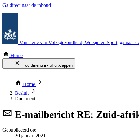
Ga direct naar de inhoud
Ministerie van Volksgezondheid, Welzijn en Sport
, ga naar 
Home
Hoofdmenu in- of uitklappen
Zoek door alle publicaties
Thema COVID-19
Home
Bekijk per bestuursorgaan
Besluit
Document
E-mailbericht
RE: Zuid-afri
Gepubliceerd op:
20 januari 2021