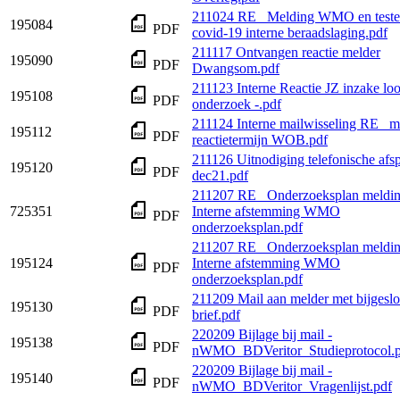
211024 RE_ Melding WMO en teste
195084
PDF
covid-19 interne beraadslaging.pdf
211117 Ontvangen reactie melder
195090
PDF
Dwangsom.pdf
211123 Interne Reactie JZ inzake loo
195108
PDF
onderzoek -.pdf
211124 Interne mailwisseling RE_ m
195112
PDF
reactietermijn WOB.pdf
211126 Uitnodiging telefonische afs
195120
PDF
dec21.pdf
211207 RE_ Onderzoeksplan melding
725351
Interne afstemming WMO
PDF
onderzoeksplan.pdf
211207 RE_ Onderzoeksplan melding
195124
Interne afstemming WMO
PDF
onderzoeksplan.pdf
211209 Mail aan melder met bijgeslo
195130
PDF
brief.pdf
220209 Bijlage bij mail -
195138
PDF
nWMO_BDVeritor_Studieprotocol.p
220209 Bijlage bij mail -
195140
PDF
nWMO_BDVeritor_Vragenlijst.pdf