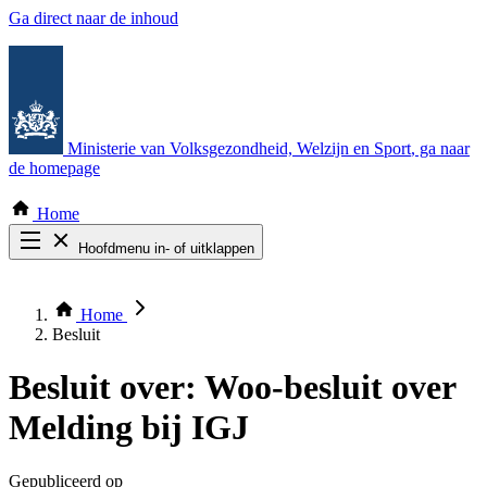
Ga direct naar de inhoud
Ministerie van Volksgezondheid, Welzijn en Sport
, ga naar
de homepage
Home
Hoofdmenu in- of uitklappen
Zoek door alle publicaties
Thema COVID-19
Home
Bekijk per bestuursorgaan
Besluit
Besluit over:
Woo-besluit over
Melding bij IGJ
Gepubliceerd op