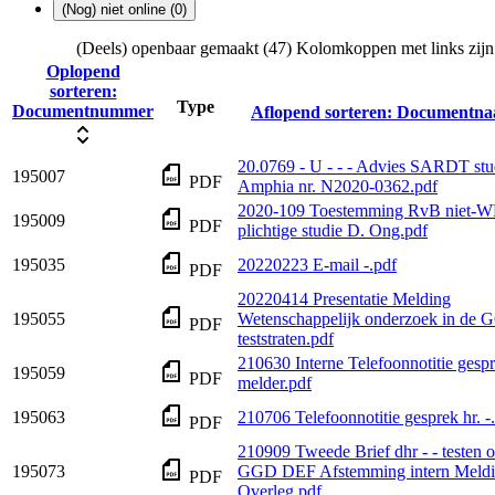
(Nog) niet online (0)
(Deels) openbaar gemaakt (47)
Kolomkoppen met links zijn 
Oplopend
sorteren:
Type
Documentnummer
Aflopend sorteren:
Documentn
20.0769 - U - - - Advies SARDT stu
195007
PDF
Amphia nr. N2020-0362.pdf
2020-109 Toestemming RvB niet
195009
PDF
plichtige studie D. Ong.pdf
195035
20220223 E-mail -.pdf
PDF
20220414 Presentatie Melding
195055
Wetenschappelijk onderzoek in de 
PDF
teststraten.pdf
210630 Interne Telefoonnotitie gesp
195059
PDF
melder.pdf
195063
210706 Telefoonnotitie gesprek hr. -
PDF
210909 Tweede Brief dhr - - testen 
195073
GGD DEF Afstemming intern Meld
PDF
Overleg.pdf