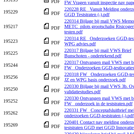
PDF
FW Vragen vanuit inspectie nav pape
220228 RE_ Vanuit Melding onderzo
195229
PDF
GGD Teststraten (-).pdf
220314 Bijlage bij mail VWS Memo
195217
METC_pilots grootschalig Risicoger
PDF
testen.pdf
220314 RE_ Onderzoeken GGD-testl
195223
PDF
WPG advies.pdf
220317 Bijlage bij mail VWS Brief
195225
PDF
Bunschoten - ondertekend.pdf
220317 Ontvangen mail VWS met bi
195244
PDF
FW_ Onderzoeken GGD-testlocaties
220318 FW_ Onderzoeken GGD-test
195256
PDF
JZ en WPG basis onderzoek.pdf
220330 Bijlage bij mail VWS 3b. Ov
195250
PDF
validatiestudies.pdf
220330 Ontvangen mail VWS met bi
195252
PDF
FW_ onderzoek in de teststraten.pdf
220331 FW_ Conceptafsluitbrief me
195262
PDF
onderzoeken GGD-teststraten (-).pdf
220401 Contact nav melding onderz
195269
PDF
teststraten GGD met GGD Innovatie