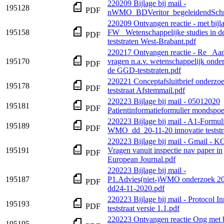
220209 Bijlage bij mail -
195128
PDF
nWMO_BDVeritor_begeleidendSchri
220209 Ontvangen reactie - met bijl
195158
FW_ Wetenschappelijke studies in d
PDF
teststraten West-Brabant.pdf
220217 Ontvangen reactie - Re_ Aa
195170
vragen n.a.v. wetenschappelijk onde
PDF
de GGD-teststraten.pdf
220221 Conceptafsluitbrief onderz
195178
PDF
teststraat Afstemmail.pdf
220223 Bijlage bij mail - 05012020
195181
PDF
Patientinformatieformulier mondspoe
220223 Bijlage bij mail - A1-Formuli
195189
PDF
WMO_dd_20-11-20 innovatie teststr
220223 Bijlage bij mail - Gmail - 
195191
Vragen vanuit inspectie nav paper in
PDF
European Journal.pdf
220223 Bijlage bij mail -
195187
P1.Advies(niet-)WMO onderzoek 2
PDF
dd24-11-2020.pdf
220223 Bijlage bij mail - Protocol In
195193
PDF
teststraat versie 1.1.pdf
220223 Ontvangen reactie Ong met b
195195