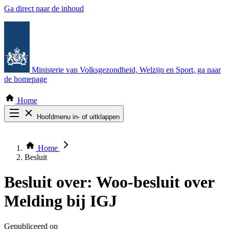
Ga direct naar de inhoud
Ministerie van Volksgezondheid, Welzijn en Sport
, ga naar
de homepage
Home
Hoofdmenu in- of uitklappen
Zoek door alle publicaties
Thema COVID-19
Home
Bekijk per bestuursorgaan
Besluit
Besluit over:
Woo-besluit over
Melding bij IGJ
Gepubliceerd op