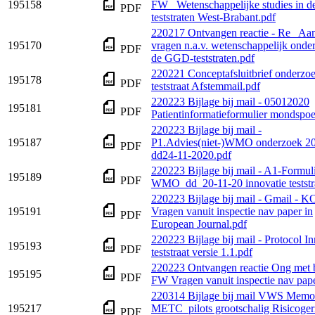
195158
FW_ Wetenschappelijke studies in d
PDF
teststraten West-Brabant.pdf
220217 Ontvangen reactie - Re_ Aa
195170
vragen n.a.v. wetenschappelijk onde
PDF
de GGD-teststraten.pdf
220221 Conceptafsluitbrief onderz
195178
PDF
teststraat Afstemmail.pdf
220223 Bijlage bij mail - 05012020
195181
PDF
Patientinformatieformulier mondspoe
220223 Bijlage bij mail -
195187
P1.Advies(niet-)WMO onderzoek 2
PDF
dd24-11-2020.pdf
220223 Bijlage bij mail - A1-Formuli
195189
PDF
WMO_dd_20-11-20 innovatie teststr
220223 Bijlage bij mail - Gmail - 
195191
Vragen vanuit inspectie nav paper in
PDF
European Journal.pdf
220223 Bijlage bij mail - Protocol In
195193
PDF
teststraat versie 1.1.pdf
220223 Ontvangen reactie Ong met b
195195
PDF
FW Vragen vanuit inspectie nav pape
220314 Bijlage bij mail VWS Memo
195217
METC_pilots grootschalig Risicoger
PDF