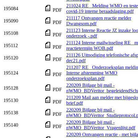
211024 RE_ Melding WMO en teste
195084
PDF
covid-19 interne beraadslaging.pdf
211117 Ontvangen reactie melder
195090
PDF
Dwangsom.pdf
211123 Interne Reactie JZ inzake loo
195108
PDF
onderzoek -.pdf
211124 Interne mailwisseling RE_ m
195112
PDF
reactietermijn WOB.pdf
211126 Uitnodiging telefonische afs
195120
PDF
dec21.pdf
211207 RE_ Onderzoeksplan melding
195124
Interne afstemming WMO
PDF
onderzoeksplan.pdf
220209 Bijlage bij mail -
195128
PDF
nWMO_BDVeritor_begeleidendSchri
211209 Mail aan melder met bijgeslo
195130
PDF
brief.pdf
220209 Bijlage bij mail -
195138
PDF
nWMO_BDVeritor_Studieprotocol.p
220209 Bijlage bij mail -
195140
PDF
nWMO_BDVeritor_Vragenlijst.pdf
220209 Ontvangen reactie - met bijl