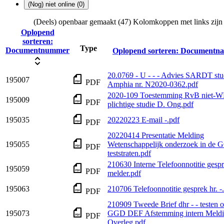
(Nog) niet online (0)
(Deels) openbaar gemaakt (47)
Kolomkoppen met links zijn 
Oplopend
sorteren:
Type
Documentnummer
Oplopend sorteren:
Documentn
20.0769 - U - - - Advies SARDT stu
195007
PDF
Amphia nr. N2020-0362.pdf
2020-109 Toestemming RvB niet
195009
PDF
plichtige studie D. Ong.pdf
195035
20220223 E-mail -.pdf
PDF
20220414 Presentatie Melding
195055
Wetenschappelijk onderzoek in de 
PDF
teststraten.pdf
210630 Interne Telefoonnotitie gesp
195059
PDF
melder.pdf
195063
210706 Telefoonnotitie gesprek hr. -
PDF
210909 Tweede Brief dhr - - testen 
195073
GGD DEF Afstemming intern Meld
PDF
Overleg.pdf