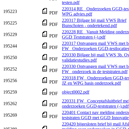
testen.pdf
220314 RE_ Onderzoeken GGD-testl
195223
PDF
WPG advies.pdf
220317 Bijlage bij mail VWS Brief
195225
PDF
Bunschoten - ondertekend.pdf
220228 RE_ Vanuit Melding onderzo
195229
PDF
GGD Teststraten (-).pdf
220317 Ontvangen mail VWS met bi
195244
PDF
FW_ Onderzoeken GGD-testlocaties
220330 Bijlage bij mail VWS 3b. Ov
195250
PDF
validatiestudies.pdf
220330 Ontvangen mail VWS met bi
195252
PDF
FW_ onderzoek in de teststraten.pdf
220318 FW_ Onderzoeken GGD-test
195256
PDF
JZ en WPG basis onderzoek.pdf
195259
object0002.pdf
PDF
220331 FW_ Conceptafsluitbrief me
195262
PDF
onderzoeken GGD-teststraten (-).pdf
220401 Contact nav melding onderz
195269
PDF
teststraten GGD met GGD Innovatie
220420 bijgesloten brief bij mail Afs