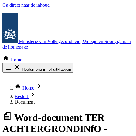
Ga direct naar de inhoud
Ministerie van Volksgezondheid, Welzijn en Sport
, ga naar
de homepage
Home
Hoofdmenu in- of uitklappen
Zoek door alle publicaties
Thema COVID-19
Home
Bekijk per bestuursorgaan
Besluit
Document
Word-document
TER
ACHTERGRONDINfO -