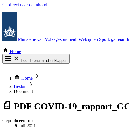
Ga direct naar de inhoud
Ministerie van Volksgezondheid, Welzijn en Sport
, ga naar 
Home
Hoofdmenu in- of uitklappen
Zoek door alle publicaties
Thema COVID-19
Home
Bekijk per bestuursorgaan
Besluit
Document
PDF
COVID-19_rapport_GGD
Gepubliceerd op:
30 juli 2021