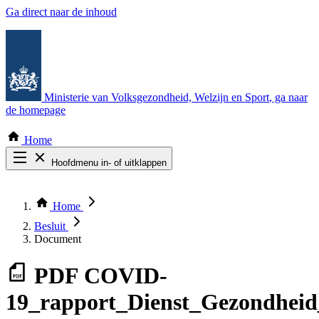
Ga direct naar de inhoud
Ministerie van Volksgezondheid, Welzijn en Sport
, ga naar
de homepage
Home
Hoofdmenu in- of uitklappen
Zoek door alle publicaties
Thema COVID-19
Home
Bekijk per bestuursorgaan
Besluit
Document
PDF
COVID-
19_rapport_Dienst_Gezondhei