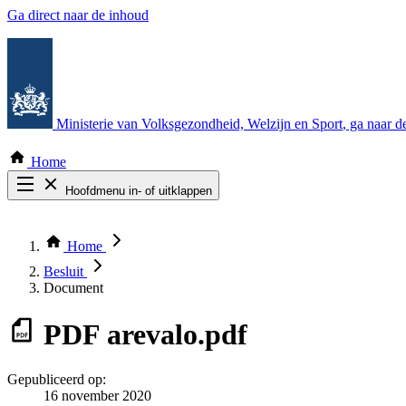
Ga direct naar de inhoud
Ministerie van Volksgezondheid, Welzijn en Sport
, ga naar 
Home
Hoofdmenu in- of uitklappen
Zoek door alle publicaties
Thema COVID-19
Home
Bekijk per bestuursorgaan
Besluit
Document
PDF
arevalo.pdf
Gepubliceerd op:
16 november 2020