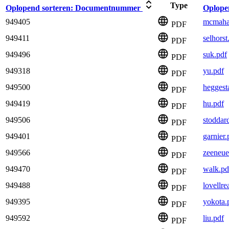
Type
Oplopend sorteren:
Documentnummer
Oplope
949405
mcmaha
PDF
949411
selhorst
PDF
949496
suk.pdf
PDF
949318
yu.pdf
PDF
949500
heggest
PDF
949419
hu.pdf
PDF
949506
stoddar
PDF
949401
garnier.
PDF
949566
zeeneue
PDF
949470
walk.pd
PDF
949488
lovellre
PDF
949395
yokota.
PDF
949592
liu.pdf
PDF