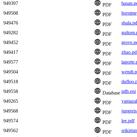
949397
hasan.p
PDF
949508
horstme
PDF
949476
shala.pd
PDF
949282
gultom.
PDF
949452
grove.p
PDF
949417
zhao.pd
PDF
949577
laporte.
PDF
949504
wendt.p
PDF
949518
dufloo.
PDF
949558
pdb.eni
Database
949265
yamazak
PDF
949568
jungreis
PDF
949574
lee.pdf
PDF
949562
srikiris
PDF