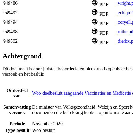
949486
wright.
PDF
949492
eckl.pdf
PDF
949494
coryell.
PDF
949498
rothe.pd
PDF
949502
dierkx.
PDF
Achtergrond
Dit document is door juristen beoordeeld en bleek reeds openbaar be
verzoek en het besluit:
Onderdeel
Woo-deelbesluit aangaande Vaccinaties en Medicatie
van
Samenvatting
De minister van Volksgezondheid, Welzijn en Sport h
verzoek
documenten die betrekking hebben op informatie aan
Periode
November 2020
Type besluit
Woo-besluit