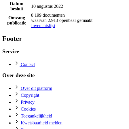
Datum
10 augustus 2022
besluit
8.199 documenten
Omvang
waarvan 2.913 openbaar gemaakt
publicatie
Inventarislijst
Footer
Service
Contact
Over deze site
Over dit platform
Copyright
Privacy
Cookies
Toegankelijkheid
Kwetsbaarheid melden