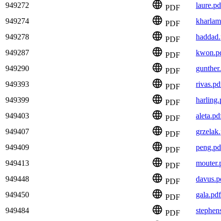
949272
laure.pd
PDF
949274
kharlam
PDF
949278
haddad.
PDF
949287
kwon.p
PDF
949290
gunther
PDF
949393
rivas.pd
PDF
949399
harling.
PDF
949403
aleta.pd
PDF
949407
grzelak
PDF
949409
peng.pd
PDF
949413
mouter.
PDF
949448
davus.p
PDF
949450
gala.pdf
PDF
949484
stephen
PDF