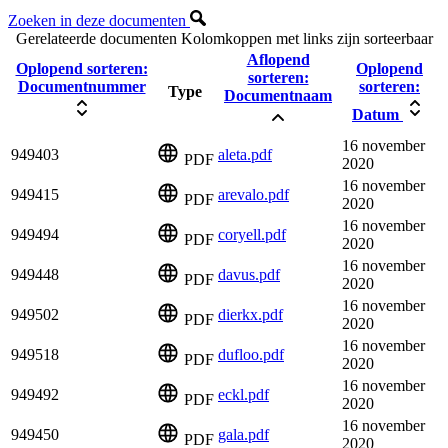
Zoeken in deze documenten
Gerelateerde documenten
Kolomkoppen met links zijn sorteerbaar
Aflopend
Oplopend sorteren:
Oplopend
sorteren:
Documentnummer
sorteren:
Type
Documentnaam
Datum
16 november
949403
aleta.pdf
PDF
2020
16 november
949415
arevalo.pdf
PDF
2020
16 november
949494
coryell.pdf
PDF
2020
16 november
949448
davus.pdf
PDF
2020
16 november
949502
dierkx.pdf
PDF
2020
16 november
949518
dufloo.pdf
PDF
2020
16 november
949492
eckl.pdf
PDF
2020
16 november
949450
gala.pdf
PDF
2020