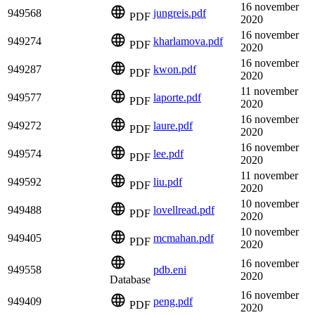
16 november
949568
jungreis.pdf
PDF
2020
16 november
949274
kharlamova.pdf
PDF
2020
16 november
949287
kwon.pdf
PDF
2020
11 november
949577
laporte.pdf
PDF
2020
16 november
949272
laure.pdf
PDF
2020
16 november
949574
lee.pdf
PDF
2020
11 november
949592
liu.pdf
PDF
2020
10 november
949488
lovellread.pdf
PDF
2020
10 november
949405
mcmahan.pdf
PDF
2020
16 november
949558
pdb.eni
2020
Database
16 november
949409
peng.pdf
PDF
2020