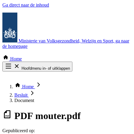
Ga direct naar de inhoud
Ministerie van Volksgezondheid, Welzijn en Sport
, ga naar
de homepage
Home
Hoofdmenu in- of uitklappen
Zoek door alle publicaties
Thema COVID-19
Home
Bekijk per bestuursorgaan
Besluit
Document
PDF
mouter.pdf
Gepubliceerd op: