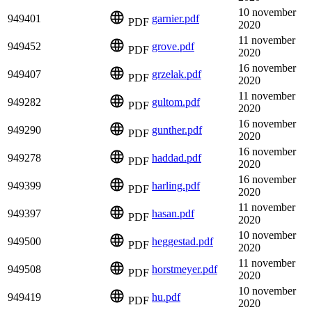
10 november
949401
garnier.pdf
PDF
2020
11 november
949452
grove.pdf
PDF
2020
16 november
949407
grzelak.pdf
PDF
2020
11 november
949282
gultom.pdf
PDF
2020
16 november
949290
gunther.pdf
PDF
2020
16 november
949278
haddad.pdf
PDF
2020
16 november
949399
harling.pdf
PDF
2020
11 november
949397
hasan.pdf
PDF
2020
10 november
949500
heggestad.pdf
PDF
2020
11 november
949508
horstmeyer.pdf
PDF
2020
10 november
949419
hu.pdf
PDF
2020