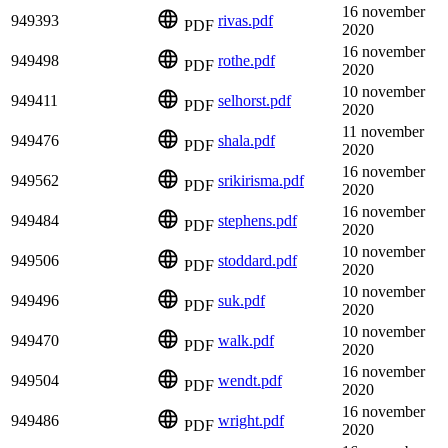
16 november
949393
rivas.pdf
PDF
2020
16 november
949498
rothe.pdf
PDF
2020
10 november
949411
selhorst.pdf
PDF
2020
11 november
949476
shala.pdf
PDF
2020
16 november
949562
srikirisma.pdf
PDF
2020
16 november
949484
stephens.pdf
PDF
2020
10 november
949506
stoddard.pdf
PDF
2020
10 november
949496
suk.pdf
PDF
2020
10 november
949470
walk.pdf
PDF
2020
16 november
949504
wendt.pdf
PDF
2020
16 november
949486
wright.pdf
PDF
2020