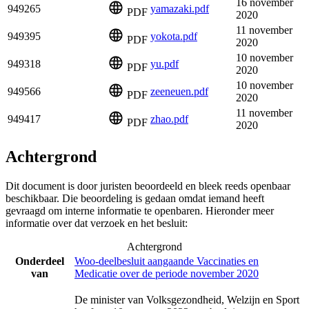
16 november
949265
yamazaki.pdf
PDF
2020
11 november
949395
yokota.pdf
PDF
2020
10 november
949318
yu.pdf
PDF
2020
10 november
949566
zeeneuen.pdf
PDF
2020
11 november
949417
zhao.pdf
PDF
2020
Achtergrond
Dit document is door juristen beoordeeld en bleek reeds openbaar
beschikbaar. Die beoordeling is gedaan omdat iemand heeft
gevraagd om interne informatie te openbaren. Hieronder meer
informatie over dat verzoek en het besluit:
Achtergrond
Onderdeel
Woo-deelbesluit aangaande Vaccinaties en
van
Medicatie over de periode november 2020
De minister van Volksgezondheid, Welzijn en Sport