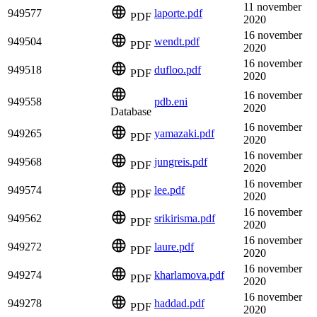
11 november
949577
laporte.pdf
PDF
2020
16 november
949504
wendt.pdf
PDF
2020
16 november
949518
dufloo.pdf
PDF
2020
16 november
949558
pdb.eni
2020
Database
16 november
949265
yamazaki.pdf
PDF
2020
16 november
949568
jungreis.pdf
PDF
2020
16 november
949574
lee.pdf
PDF
2020
16 november
949562
srikirisma.pdf
PDF
2020
16 november
949272
laure.pdf
PDF
2020
16 november
949274
kharlamova.pdf
PDF
2020
16 november
949278
haddad.pdf
PDF
2020