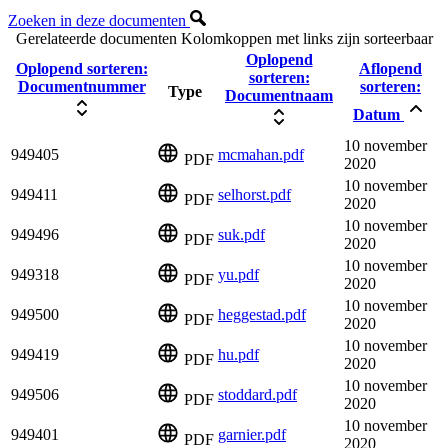
Zoeken in deze documenten
Gerelateerde documenten
Kolomkoppen met links zijn sorteerbaar
Oplopend
Oplopend sorteren:
Aflopend
sorteren:
Documentnummer
sorteren:
Type
Documentnaam
Datum
10 november
949405
mcmahan.pdf
PDF
2020
10 november
949411
selhorst.pdf
PDF
2020
10 november
949496
suk.pdf
PDF
2020
10 november
949318
yu.pdf
PDF
2020
10 november
949500
heggestad.pdf
PDF
2020
10 november
949419
hu.pdf
PDF
2020
10 november
949506
stoddard.pdf
PDF
2020
10 november
949401
garnier.pdf
PDF
2020