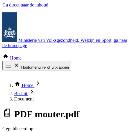
Ga direct naar de inhoud
Ministerie van Volksgezondheid, Welzijn en Sport
, ga naar
de homepage
Home
Hoofdmenu in- of uitklappen
Zoek door alle publicaties
Thema COVID-19
Home
Bekijk per bestuursorgaan
Besluit
Document
PDF
mouter.pdf
Gepubliceerd op: