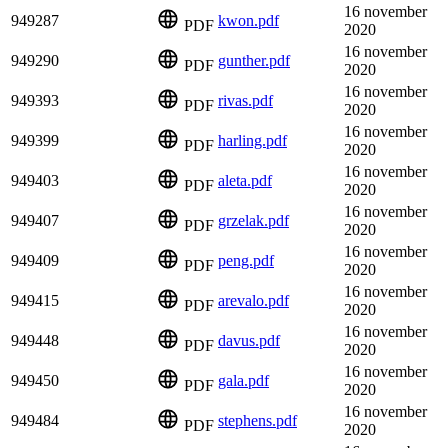
16 november
949287
kwon.pdf
PDF
2020
16 november
949290
gunther.pdf
PDF
2020
16 november
949393
rivas.pdf
PDF
2020
16 november
949399
harling.pdf
PDF
2020
16 november
949403
aleta.pdf
PDF
2020
16 november
949407
grzelak.pdf
PDF
2020
16 november
949409
peng.pdf
PDF
2020
16 november
949415
arevalo.pdf
PDF
2020
16 november
949448
davus.pdf
PDF
2020
16 november
949450
gala.pdf
PDF
2020
16 november
949484
stephens.pdf
PDF
2020