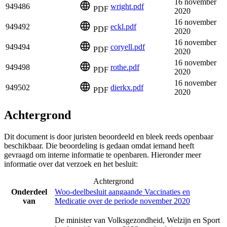
16 november
949486
wright.pdf
PDF
2020
16 november
949492
eckl.pdf
PDF
2020
16 november
949494
coryell.pdf
PDF
2020
16 november
949498
rothe.pdf
PDF
2020
16 november
949502
dierkx.pdf
PDF
2020
Achtergrond
Dit document is door juristen beoordeeld en bleek reeds openbaar
beschikbaar. Die beoordeling is gedaan omdat iemand heeft
gevraagd om interne informatie te openbaren. Hieronder meer
informatie over dat verzoek en het besluit:
Achtergrond
Onderdeel
Woo-deelbesluit aangaande Vaccinaties en
van
Medicatie over de periode november 2020
De minister van Volksgezondheid, Welzijn en Sport