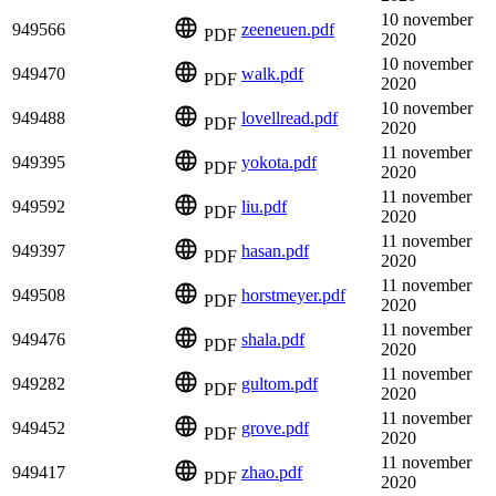
10 november
949566
zeeneuen.pdf
PDF
2020
10 november
949470
walk.pdf
PDF
2020
10 november
949488
lovellread.pdf
PDF
2020
11 november
949395
yokota.pdf
PDF
2020
11 november
949592
liu.pdf
PDF
2020
11 november
949397
hasan.pdf
PDF
2020
11 november
949508
horstmeyer.pdf
PDF
2020
11 november
949476
shala.pdf
PDF
2020
11 november
949282
gultom.pdf
PDF
2020
11 november
949452
grove.pdf
PDF
2020
11 november
949417
zhao.pdf
PDF
2020