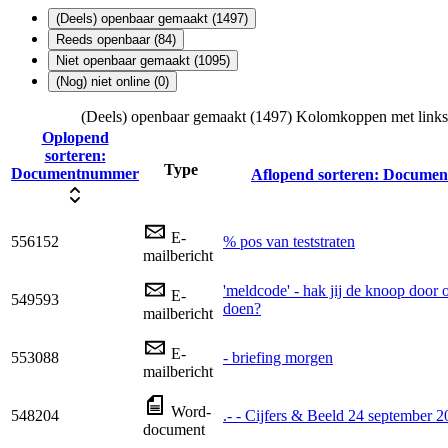
(Deels) openbaar gemaakt (1497)
Reeds openbaar (84)
Niet openbaar gemaakt (1095)
(Nog) niet online (0)
(Deels) openbaar gemaakt (1497)
Kolomkoppen met links 
Oplopend
sorteren:
Type
Documentnummer
Aflopend sorteren:
Documen
E-
556152
% pos van teststraten
mailbericht
'meldcode' - hak jij de knoop door 
E-
549593
doen?
mailbericht
E-
553088
- briefing morgen
mailbericht
Word-
548204
.- - Cijfers & Beeld 24 september 
document