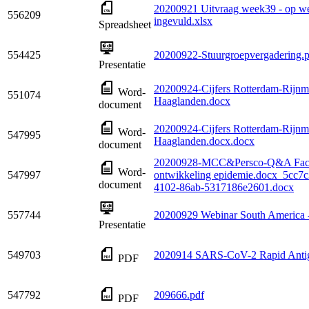
20200921 Uitvraag week39 - op 
556209
ingevuld.xlsx
Spreadsheet
554425
20200922-Stuurgroepvergadering.p
Presentatie
20200924-Cijfers Rotterdam-Rijn
Word-
551074
Haaglanden.docx
document
20200924-Cijfers Rotterdam-Rijn
Word-
547995
Haaglanden.docx.docx
document
20200928-MCC&Persco-Q&A Fact
Word-
547997
ontwikkeling epidemie.docx_5cc7
document
4102-86ab-5317186e2601.docx
557744
20200929 Webinar South America -
Presentatie
549703
2020914 SARS-CoV-2 Rapid Antig
PDF
547792
209666.pdf
PDF