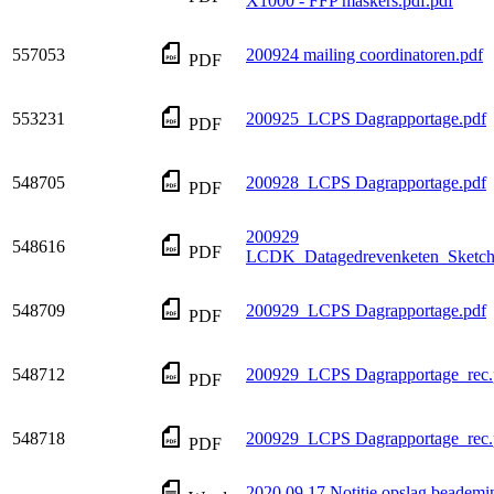
X1000 - FFP maskers.pdf.pdf
557053
200924 mailing coordinatoren.pdf
PDF
553231
200925_LCPS Dagrapportage.pdf
PDF
548705
200928_LCPS Dagrapportage.pdf
PDF
200929
548616
PDF
LCDK_Datagedrevenketen_Sketc
548709
200929_LCPS Dagrapportage.pdf
PDF
548712
200929_LCPS Dagrapportage_rec.
PDF
548718
200929_LCPS Dagrapportage_rec.
PDF
2020 09 17 Notitie opslag beademi