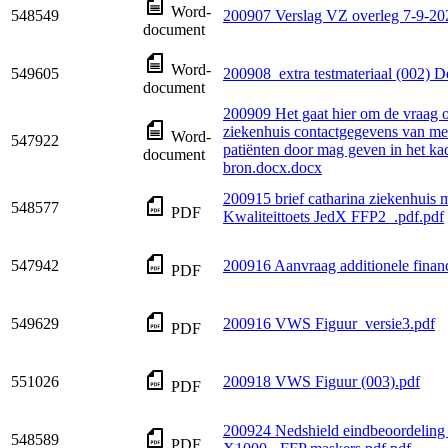
Word-
548549
200907 Verslag VZ overleg 7-9-20
document
Word-
549605
200908_extra testmateriaal (002) D
document
200909 Het gaat hier om de vraag o
ziekenhuis contactgegevens van m
Word-
547922
patiënten door mag geven in het ka
document
bron.docx.docx
200915 brief catharina ziekenhuis 
548577
PDF
Kwaliteittoets JedX FFP2_.pdf.pdf
547942
200916 Aanvraag additionele financ
PDF
549629
200916 VWS Figuur_versie3.pdf
PDF
551026
200918 VWS Figuur (003).pdf
PDF
200924 Nedshield eindbeoordeli
548589
PDF