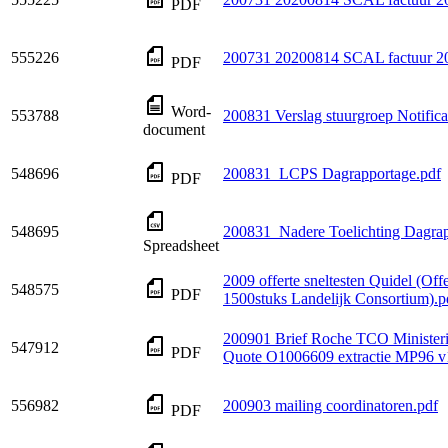
PDF
555226
200731 20200814 SCAL factuur 2
PDF
Word-
553788
200831 Verslag stuurgroep Notific
document
548696
200831_LCPS Dagrapportage.pdf
PDF
548695
200831_Nadere Toelichting Dagrap
Spreadsheet
2009 offerte sneltesten Quidel (Offe
548575
PDF
1500stuks Landelijk Consortium).p
200901 Brief Roche TCO Ministe
547912
PDF
Quote O1006609 extractie MP96 v1
556982
200903 mailing coordinatoren.pdf
PDF