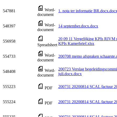
Word-
547881
1. nota ter informatie BR.docx.doc
document
Word-
548397
14 september.docx.docx
document
20 09 11 Vergelijking KPIs RIVM r
556958
KPIs Kamerbrief.xlsx
Spreadsheet
Word-
554733
200708 memo afspraken schaarste.
document
200723 Verslag begeleidingscommi
Word-
548408
juli.docx.docx
document
555223
200731 20200814 SCAL factuur 2
PDF
555224
200731 20200814 SCAL factuur 2
PDF
555225
200731 20200814 SCAL factuur 2