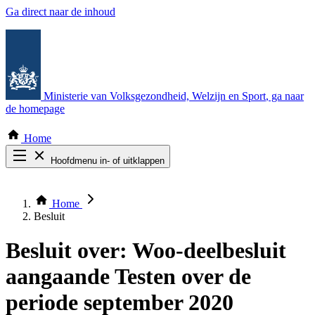
Ga direct naar de inhoud
Ministerie van Volksgezondheid, Welzijn en Sport
, ga naar
de homepage
Home
Hoofdmenu in- of uitklappen
Zoek door alle publicaties
Thema COVID-19
Home
Bekijk per bestuursorgaan
Besluit
Besluit over:
Woo-deelbesluit
aangaande Testen over de
periode september 2020