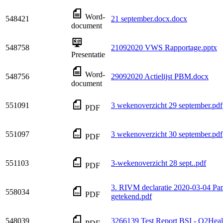
Word-
548421
21 september.docx.docx
document
548758
21092020 VWS Rapportage.pptx
Presentatie
Word-
548756
29092020 Actielijst PBM.docx
document
551091
3 wekenoverzicht 29 september.pdf
PDF
551097
3 wekenoverzicht 30 september.pdf
PDF
551103
3-wekenoverzicht 28 sept..pdf
PDF
3. RIVM declaratie 2020-03-04 P
558034
PDF
getekend.pdf
548039
3266139 Test Report BSI - O2Heal