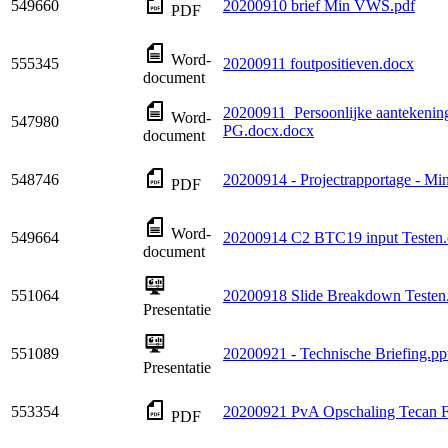
549660
20200910 brief Min VWS.pdf
PDF
Word-
555345
20200911 foutpositieven.docx
document
20200911_Persoonlijke aantekeni
Word-
547980
PG.docx.docx
document
548746
20200914 - Projectrapportage - M
PDF
Word-
549664
20200914 C2 BTC19 input Testen
document
551064
20200918 Slide Breakdown Testen
Presentatie
551089
20200921 - Technische Briefing.pp
Presentatie
553354
20200921 PvA Opschaling Tecan F
PDF