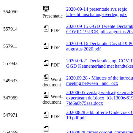
2020-09-14 presentatie svz regio
554950
Utrecht_inschalingsoverleg.pptx
Presentatie
2020-09-15 GGD Twente Declarati
557914
PDF
COVID 19-PCR juli - augustus 20
2020-09-16 Declaratie Covid-19 
557911
PDF
augustus 2020.pdf
2020-09-21 Declaratie aug. COV
557943
PDF
GGD Kennemerland met handteken
2020.09.28 - Minutes of the introduc
Word-
549633
meeting between - and -ocx
document
20200605 verslag werkwijze en ad
Word-
547959
expertteam def.docx_b1c1300e-619
document
7fd6a6b75aaa.docx
20200828 add. offerte Onderzoek 
547971
PDF
19.pdf.pdf
554469
20200828-cijfers coronit_coroname