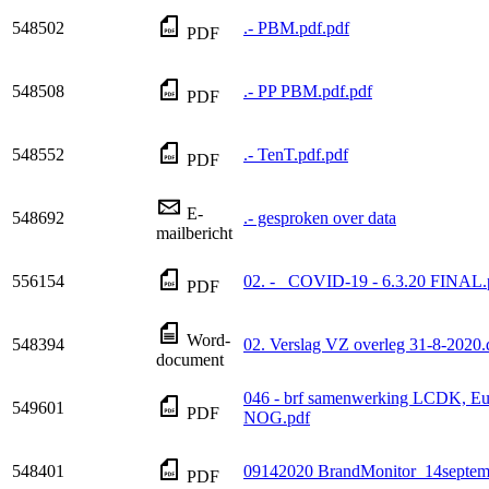
548502
.- PBM.pdf.pdf
PDF
548508
.- PP PBM.pdf.pdf
PDF
548552
.- TenT.pdf.pdf
PDF
E-
548692
.- gesproken over data
mailbericht
556154
02. - _COVID-19 - 6.3.20 FINAL.
PDF
Word-
548394
02. Verslag VZ overleg 31-8-2020
document
046 - brf samenwerking LCDK, E
549601
PDF
NOG.pdf
548401
09142020 BrandMonitor_14septemb
PDF