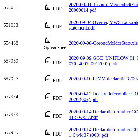
2020-09-01 Trivium MeulenbeltZor
558041
PDF
20000814.pdf
2020-09-04 Overleg VWS Laborato
551033
PDF
statement.pdf
554468
2020-09-08-CoronaMelderStats.xls
Spreadsheet
2020-09-09 GGD-UNIFLOW-01_
557959
PDF
070_4065_001 (002).pdf
557927
2020-09-10 RIVM declaratie 3 (002
PDF
2020-09-11 Declaratieformulier C
557974
PDF
2020 (002).pdf
2020-09-14 Declaratieformulier C
557979
PDF
31-5 wk37.pdf
2020-09-14 Declaratieformulier C
557985
PDF
1-6 wk 37 (003).pdf