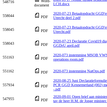
Word-
548716
LCH.docx
document
2020-07-23 Betaalopdracht GG
558044
PDF
Utrecht deel 2.pdf
2020-07-23 Betaalopdracht GG
558045
PDF
Utrecht.pdf
2020-07-23 Declaratie Covid19 dia
558043
PDF
GGDrU april.pdf
2020-073 instemming MSOB VW
551163
PDF
operations room.pdf
551162
2020-073 instemming NatOps.pdf
PDF
2020-08-25 Juni Declaratieformul
557934
PCR GGD Kennemerland (002) met
PDF
-.pdf
2020-09-01 Open brief aan ministe
547955
PDF
tav de heer H.M. de Jonge minister.