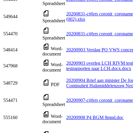
Spreadsheet
20200831-cijfers coronit_coroname
549644
(002).xlsx
Spreadsheet
554470
20200831-cijfers coronit_coroname
Spreadsheet
Word-
548414
20200903 Verslag PO VWS concep
document
20200903 overleg LCH RIVM testb
Word-
547968
testrapporten naar LCH.docx.docx
document
20200904 Brief aan minister De Jo
548729
PDF
Continuïteit Hulpmiddelenzorg Ned
554471
20200907-cijfers coronit_coroname
Spreadsheet
Word-
555160
20200908 P4 BGM 8mnd.doc
document