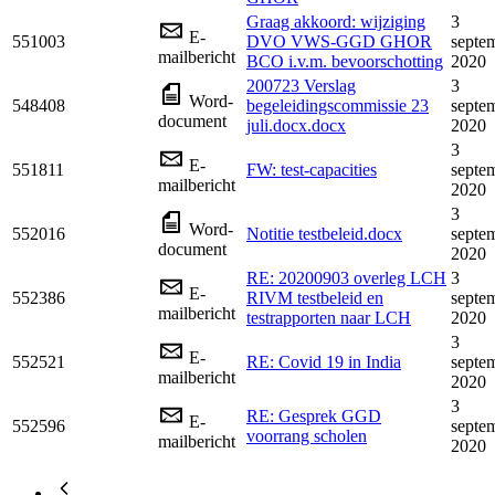
Graag akkoord: wijziging
3
E-
551003
DVO VWS-GGD GHOR
septe
mailbericht
BCO i.v.m. bevoorschotting
2020
200723 Verslag
3
Word-
548408
begeleidingscommissie 23
septe
document
juli.docx.docx
2020
3
E-
551811
FW: test-capacities
septe
mailbericht
2020
3
Word-
552016
Notitie testbeleid.docx
septe
document
2020
RE: 20200903 overleg LCH
3
E-
552386
RIVM testbeleid en
septe
mailbericht
testrapporten naar LCH
2020
3
E-
552521
RE: Covid 19 in India
septe
mailbericht
2020
3
RE: Gesprek GGD
E-
552596
septe
voorrang scholen
mailbericht
2020