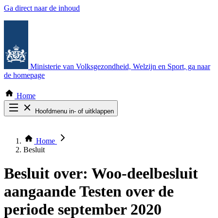
Ga direct naar de inhoud
Ministerie van Volksgezondheid, Welzijn en Sport
, ga naar
de homepage
Home
Hoofdmenu in- of uitklappen
Zoek door alle publicaties
Thema COVID-19
Home
Bekijk per bestuursorgaan
Besluit
Besluit over:
Woo-deelbesluit
aangaande Testen over de
periode september 2020