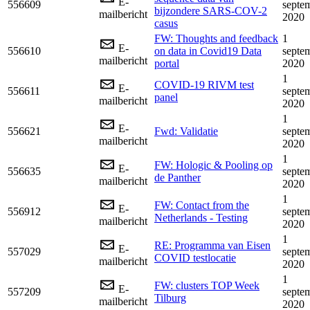
E-
556609
septe
bijzondere SARS-COV-2
mailbericht
2020
casus
FW: Thoughts and feedback
1
E-
556610
on data in Covid19 Data
septe
mailbericht
portal
2020
1
COVID-19 RIVM test
E-
556611
septe
panel
mailbericht
2020
1
E-
556621
Fwd: Validatie
septe
mailbericht
2020
1
FW: Hologic & Pooling op
E-
556635
septe
de Panther
mailbericht
2020
1
FW: Contact from the
E-
556912
septe
Netherlands - Testing
mailbericht
2020
1
RE: Programma van Eisen
E-
557029
septe
COVID testlocatie
mailbericht
2020
1
FW: clusters TOP Week
E-
557209
septe
Tilburg
mailbericht
2020