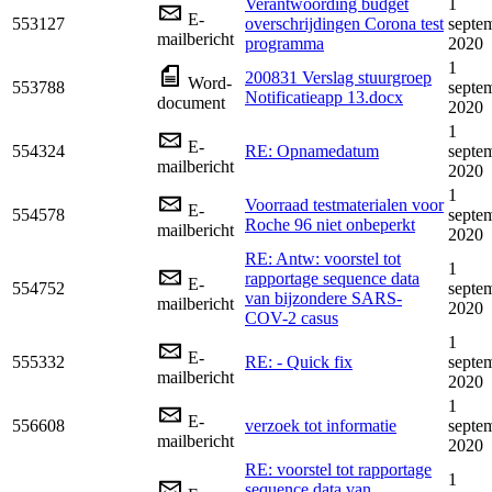
Verantwoording budget
1
E-
553127
overschrijdingen Corona test
septe
mailbericht
programma
2020
1
200831 Verslag stuurgroep
Word-
553788
septe
Notificatieapp 13.docx
document
2020
1
E-
554324
RE: Opnamedatum
septe
mailbericht
2020
1
Voorraad testmaterialen voor
E-
554578
septe
Roche 96 niet onbeperkt
mailbericht
2020
RE: Antw: voorstel tot
1
rapportage sequence data
E-
554752
septe
van bijzondere SARS-
mailbericht
2020
COV-2 casus
1
E-
555332
RE: - Quick fix
septe
mailbericht
2020
1
E-
556608
verzoek tot informatie
septe
mailbericht
2020
RE: voorstel tot rapportage
1
sequence data van