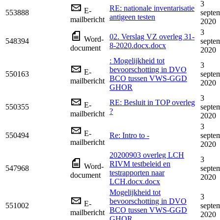
3
RE: nationale inventarisatie
E-
553888
septe
antigeen testen
mailbericht
2020
3
02. Verslag VZ overleg 31-
Word-
548394
septe
8-2020.docx.docx
document
2020
: Mogelijkheid tot
3
bevoorschotting in DVO
E-
550163
septe
BCO tussen VWS-GGD
mailbericht
2020
GHOR
3
RE: Besluit in TOP overleg
E-
550355
septe
?
mailbericht
2020
3
E-
550494
Re: Intro to -
septe
mailbericht
2020
20200903 overleg LCH
3
RIVM testbeleid en
Word-
547968
septe
testrapporten naar
document
2020
LCH.docx.docx
Mogelijkheid tot
3
bevoorschotting in DVO
E-
551002
septe
BCO tussen VWS-GGD
mailbericht
2020
GHOR