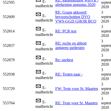
RE: garantstelling WBVR -
E-
552595
septe
afrekening augustus 2020
mailbericht
2020
RE: Graag akkoord:
3
E-
552609
bevoorschotting DVO
septe
mailbericht
VWS-GGD GHOR BCO
2020
3
E-
552814
RE: PCR test
septe
mailbericht
2020
3
RE: roche en abbott
E-
552837
septe
antigeen sneltesten
mailbericht
2020
3
E-
552879
Re: sneltest
septe
mailbericht
2020
3
E-
552938
RE: Testen naar -
septe
mailbericht
2020
3
E-
553729
FW: Tests voor St. Maarten
septe
mailbericht
2020
3
E-
553764
RE: Tests voor St. Maarten
septe
mailbericht
2020