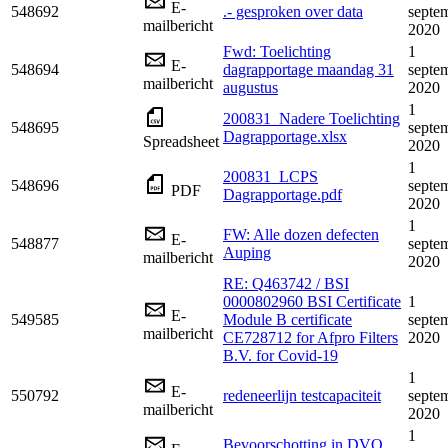
E-
548692
.- gesproken over data
septe
mailbericht
2020
Fwd: Toelichting
1
E-
548694
dagrapportage maandag 31
septe
mailbericht
augustus
2020
1
200831_Nadere Toelichting
548695
septe
Dagrapportage.xlsx
Spreadsheet
2020
1
200831_LCPS
548696
septe
PDF
Dagrapportage.pdf
2020
1
FW: Alle dozen defecten
E-
548877
septe
Auping
mailbericht
2020
RE: Q463742 / BSI
0000802960 BSI Certificate
1
E-
549585
Module B certificate
septe
mailbericht
CE728712 for Afpro Filters
2020
B.V. for Covid-19
1
E-
550792
redeneerlijn testcapaciteit
septe
mailbericht
2020
1
Bevoorschotting in DVO