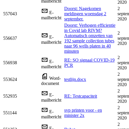
mailbericht
2020
Doorst: Nagekomen
2
E-
557043
meldingen woensdag 2
septe
mailbericht
september.
2020
Doorst: Verhogen efficientie
in Covid lab RIVM?
2
Automatisch omzetten van
E-
556637
septe
192 sample collection tubes
mailbericht
2020
naar 96 wells platen in 40
minuten
2
RE: SO signaal COVID-19
E-
556938
septe
PCR
mailbericht
2020
2
Word-
553624
testlijn.docx
septe
document
2020
2
E-
552935
RE: Testcapaciteit
septe
mailbericht
2020
2
svp printen voor - en
E-
551144
septe
minister 2x
mailbericht
2020
2
E-