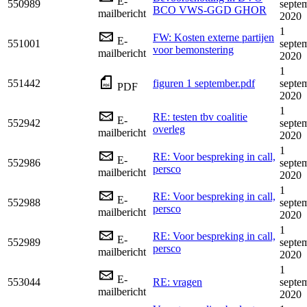
E-
550989
septe
BCO VWS-GGD GHOR
mailbericht
2020
1
FW: Kosten externe partijen
E-
551001
septe
voor bemonstering
mailbericht
2020
1
551442
figuren 1 september.pdf
septe
PDF
2020
1
RE: testen tbv coalitie
E-
552942
septe
overleg
mailbericht
2020
1
RE: Voor bespreking in call,
E-
552986
septe
persco
mailbericht
2020
1
RE: Voor bespreking in call,
E-
552988
septe
persco
mailbericht
2020
1
RE: Voor bespreking in call,
E-
552989
septe
persco
mailbericht
2020
1
E-
553044
RE: vragen
septe
mailbericht
2020