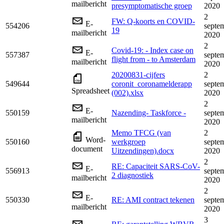
mailbericht
presymptomatische groep
2020
2
FW: Q-koorts en COVID-
E-
554206
septe
19
mailbericht
2020
2
Covid-19: - Index case on
E-
557387
septe
flight from - to Amsterdam
mailbericht
2020
20200831-cijfers
2
549644
coronit_coronamelderapp
septe
Spreadsheet
(002).xlsx
2020
2
E-
550159
Nazending- Taskforce -
septe
mailbericht
2020
Memo TFCG (van
2
Word-
550160
werkgroep
septe
document
Uitzendingen).docx
2020
2
RE: Capaciteit SARS-CoV-
E-
556913
septe
2 diagnostiek
mailbericht
2020
2
E-
550330
RE: AMI contract tekenen
septe
mailbericht
2020
3