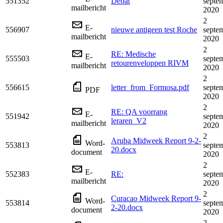
551352
Debat
septe
mailbericht
2020
2
E-
556907
nieuwe antigeen test Roche
septe
mailbericht
2020
2
RE: Medische
E-
555503
septe
retourenveloppen RIVM
mailbericht
2020
2
556615
letter_from_Formosa.pdf
septe
PDF
2020
2
RE: QA voorrang
E-
551942
septe
leraren_V2
mailbericht
2020
2
Aruba Midweek Report 9-2-
Word-
553813
septe
20.docx
document
2020
2
E-
552383
RE:
septe
mailbericht
2020
2
Curacao Midweek Report 9-
Word-
553814
septe
2-20.docx
document
2020
2