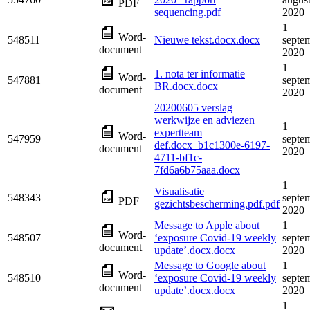
PDF
sequencing.pdf
2020
1
Word-
548511
Nieuwe tekst.docx.docx
septe
document
2020
1
1. nota ter informatie
Word-
547881
septe
BR.docx.docx
document
2020
20200605 verslag
werkwijze en adviezen
1
expertteam
Word-
547959
septe
def.docx_b1c1300e-6197-
document
2020
4711-bf1c-
7fd6a6b75aaa.docx
1
Visualisatie
548343
septe
PDF
gezichtsbescherming.pdf.pdf
2020
Message to Apple about
1
Word-
548507
‘exposure Covid-19 weekly
septe
document
update’.docx.docx
2020
Message to Google about
1
Word-
548510
‘exposure Covid-19 weekly
septe
document
update’.docx.docx
2020
1