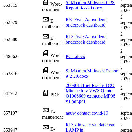
St Maarten Midweek CPS
Word-
553815
septe
Report 9-2-20.docx
document
2020
2
RE: Fwd: Aanvullend
E-
552579
septe
onderzoek dashboard
mailbericht
2020
2
RE: Fwd: Aanvullend
E-
552580
septe
onderzoek dashboard
mailbericht
2020
2
Word-
548662
PG--.docx
septe
document
2020
2
St Maarten Midweek Report
Word-
553816
septe
9-2-20.docx
document
2020
200901 Brief Roche TCO
2
Ministerie v VWS Quote
547912
septe
PDF
O1006609 extractie MP96
2020
v1.pdf.pdf
2
E-
557197
nauw contact covid-19
septe
mailbericht
2020
RE: klinische validatie van
2
E-
553947
LAMP in
septe