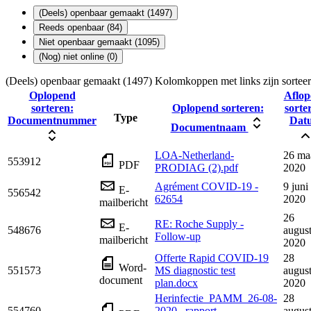
(Deels) openbaar gemaakt (1497)
Reeds openbaar (84)
Niet openbaar gemaakt (1095)
(Nog) niet online (0)
(Deels) openbaar gemaakt (1497)
Kolomkoppen met links zijn sortee
Oplopend
Aflop
sorteren:
Oplopend sorteren:
sorte
Type
Documentnummer
Dat
Documentnaam
LOA-Netherland-
26 ma
553912
PDF
PRODIAG (2).pdf
2020
Agrément COVID-19 -
9 juni
E-
556542
62654
2020
mailbericht
26
RE: Roche Supply -
E-
548676
augus
Follow-up
mailbericht
2020
Offerte Rapid COVID-19
28
Word-
551573
MS diagnostic test
augus
document
plan.docx
2020
Herinfectie_PAMM_26-08-
28
554760
2020 _rapport
augus