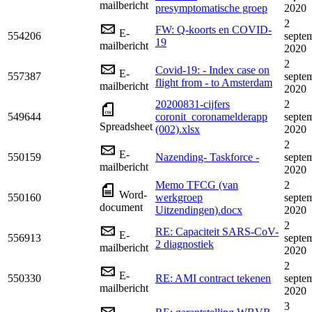
mailbericht
presymptomatische groep
2020
2
FW: Q-koorts en COVID-
E-
554206
septe
19
mailbericht
2020
2
Covid-19: - Index case on
E-
557387
septe
flight from - to Amsterdam
mailbericht
2020
20200831-cijfers
2
549644
coronit_coronamelderapp
septe
Spreadsheet
(002).xlsx
2020
2
E-
550159
Nazending- Taskforce -
septe
mailbericht
2020
Memo TFCG (van
2
Word-
550160
werkgroep
septe
document
Uitzendingen).docx
2020
2
RE: Capaciteit SARS-CoV-
E-
556913
septe
2 diagnostiek
mailbericht
2020
2
E-
550330
RE: AMI contract tekenen
septe
mailbericht
2020
3