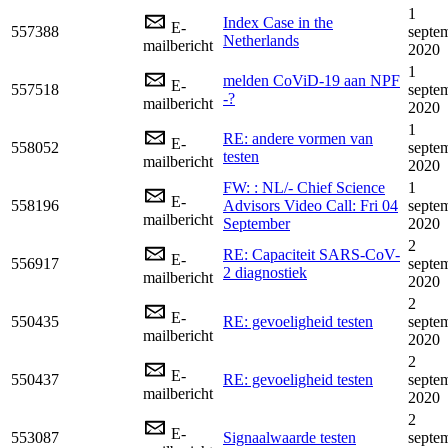
1
Index Case in the
E-
557388
septe
Netherlands
mailbericht
2020
1
melden CoViD-19 aan NPF
E-
557518
septe
-?
mailbericht
2020
1
RE: andere vormen van
E-
558052
septe
testen
mailbericht
2020
FW: : NL/- Chief Science
1
E-
558196
Advisors Video Call: Fri 04
septe
mailbericht
September
2020
2
RE: Capaciteit SARS-CoV-
E-
556917
septe
2 diagnostiek
mailbericht
2020
2
E-
550435
RE: gevoeligheid testen
septe
mailbericht
2020
2
E-
550437
RE: gevoeligheid testen
septe
mailbericht
2020
2
E-
553087
Signaalwaarde testen
septe