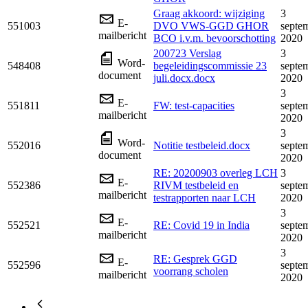
Graag akkoord: wijziging
3
E-
551003
DVO VWS-GGD GHOR
septe
mailbericht
BCO i.v.m. bevoorschotting
2020
200723 Verslag
3
Word-
548408
begeleidingscommissie 23
septe
document
juli.docx.docx
2020
3
E-
551811
FW: test-capacities
septe
mailbericht
2020
3
Word-
552016
Notitie testbeleid.docx
septe
document
2020
RE: 20200903 overleg LCH
3
E-
552386
RIVM testbeleid en
septe
mailbericht
testrapporten naar LCH
2020
3
E-
552521
RE: Covid 19 in India
septe
mailbericht
2020
3
RE: Gesprek GGD
E-
552596
septe
voorrang scholen
mailbericht
2020