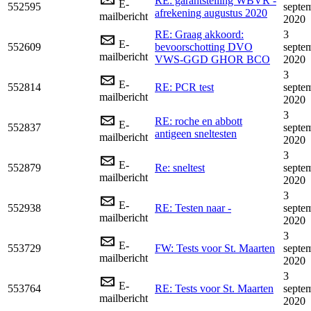
RE: garantstelling WBVR -
E-
552595
septe
afrekening augustus 2020
mailbericht
2020
RE: Graag akkoord:
3
E-
552609
bevoorschotting DVO
septe
mailbericht
VWS-GGD GHOR BCO
2020
3
E-
552814
RE: PCR test
septe
mailbericht
2020
3
RE: roche en abbott
E-
552837
septe
antigeen sneltesten
mailbericht
2020
3
E-
552879
Re: sneltest
septe
mailbericht
2020
3
E-
552938
RE: Testen naar -
septe
mailbericht
2020
3
E-
553729
FW: Tests voor St. Maarten
septe
mailbericht
2020
3
E-
553764
RE: Tests voor St. Maarten
septe
mailbericht
2020