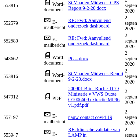
St Maarten Midweek CPS
Word-
553815
septe
Report 9-2-20.docx
document
2020
2
RE: Fwd: Aanvullend
E-
552579
septe
onderzoek dashboard
mailbericht
2020
2
RE: Fwd: Aanvullend
E-
552580
septe
onderzoek dashboard
mailbericht
2020
2
Word-
548662
PG--.docx
septe
document
2020
2
St Maarten Midweek Report
Word-
553816
septe
9-2-20.docx
document
2020
200901 Brief Roche TCO
2
Ministerie v VWS Quote
547912
septe
PDF
O1006609 extractie MP96
2020
v1.pdf.pdf
2
E-
557197
nauw contact covid-19
septe
mailbericht
2020
RE: klinische validatie van
2
E-
553947
LAMP in
septe