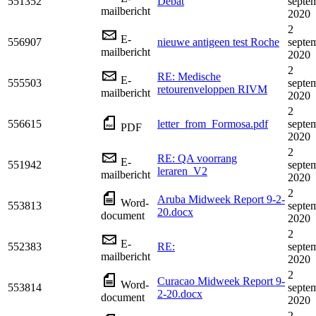
551352
Debat
septe
mailbericht
2020
2
E-
556907
nieuwe antigeen test Roche
septe
mailbericht
2020
2
RE: Medische
E-
555503
septe
retourenveloppen RIVM
mailbericht
2020
2
556615
letter_from_Formosa.pdf
septe
PDF
2020
2
RE: QA voorrang
E-
551942
septe
leraren_V2
mailbericht
2020
2
Aruba Midweek Report 9-2-
Word-
553813
septe
20.docx
document
2020
2
E-
552383
RE:
septe
mailbericht
2020
2
Curacao Midweek Report 9-
Word-
553814
septe
2-20.docx
document
2020
2