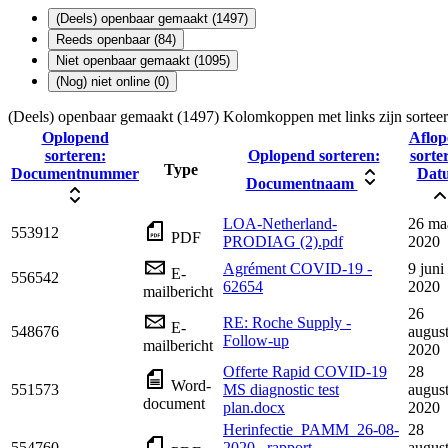
(Deels) openbaar gemaakt (1497)
Reeds openbaar (84)
Niet openbaar gemaakt (1095)
(Nog) niet online (0)
(Deels) openbaar gemaakt (1497)
Kolomkoppen met links zijn sortee
Oplopend
Aflop
sorteren:
Oplopend sorteren:
sorte
Type
Documentnummer
Dat
Documentnaam
LOA-Netherland-
26 ma
553912
PDF
PRODIAG (2).pdf
2020
Agrément COVID-19 -
9 juni
E-
556542
62654
2020
mailbericht
26
RE: Roche Supply -
E-
548676
augus
Follow-up
mailbericht
2020
Offerte Rapid COVID-19
28
Word-
551573
MS diagnostic test
augus
document
plan.docx
2020
Herinfectie_PAMM_26-08-
28
554760
2020 _rapport
augus