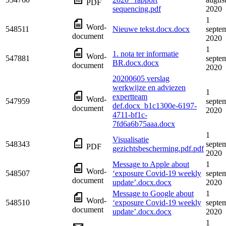
PDF
sequencing.pdf
2020
1
Word-
548511
Nieuwe tekst.docx.docx
septe
document
2020
1
1. nota ter informatie
Word-
547881
septe
BR.docx.docx
document
2020
20200605 verslag
werkwijze en adviezen
1
expertteam
Word-
547959
septe
def.docx_b1c1300e-6197-
document
2020
4711-bf1c-
7fd6a6b75aaa.docx
1
Visualisatie
548343
septe
PDF
gezichtsbescherming.pdf.pdf
2020
Message to Apple about
1
Word-
548507
‘exposure Covid-19 weekly
septe
document
update’.docx.docx
2020
Message to Google about
1
Word-
548510
‘exposure Covid-19 weekly
septe
document
update’.docx.docx
2020
1