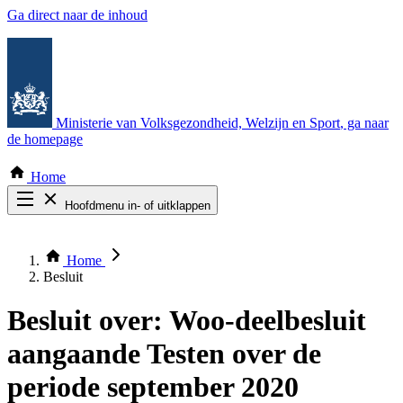
Ga direct naar de inhoud
Ministerie van Volksgezondheid, Welzijn en Sport
, ga naar
de homepage
Home
Hoofdmenu in- of uitklappen
Zoek door alle publicaties
Thema COVID-19
Home
Bekijk per bestuursorgaan
Besluit
Besluit over:
Woo-deelbesluit
aangaande Testen over de
periode september 2020