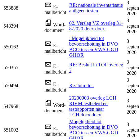
3
RE: nationale inventarisatie
E-
553888
septe
antigeen testen
mailbericht
2020
3
02. Verslag VZ overleg 31-
Word-
548394
septe
8-2020.docx.docx
document
2020
: Mogelijkheid tot
3
bevoorschotting in DVO
E-
550163
septe
BCO tussen VWS-GGD
mailbericht
2020
GHOR
3
RE: Besluit in TOP overleg
E-
550355
septe
?
mailbericht
2020
3
E-
550494
Re: Intro to -
septe
mailbericht
2020
20200903 overleg LCH
3
RIVM testbeleid en
Word-
547968
septe
testrapporten naar
document
2020
LCH.docx.docx
Mogelijkheid tot
3
bevoorschotting in DVO
E-
551002
septe
BCO tussen VWS-GGD
mailbericht
2020
GHOR