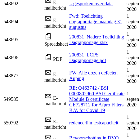
E-
548692
.- gesproken over data
septe
mailbericht
2020
Fwd: Toelichting
1
E-
548694
dagrapportage maandag 31
septe
mailbericht
augustus
2020
1
200831_Nadere Toelichting
548695
septe
Dagrapportage.xlsx
Spreadsheet
2020
1
200831_LCPS
548696
septe
PDF
Dagrapportage.pdf
2020
1
FW: Alle dozen defecten
E-
548877
septe
Auping
mailbericht
2020
RE: Q463742 / BSI
0000802960 BSI Certificate
1
E-
549585
Module B certificate
septe
mailbericht
CE728712 for Afpro Filters
2020
B.V. for Covid-19
1
E-
550792
redeneerlijn testcapaciteit
septe
mailbericht
2020
1
Bevoorschotting in DVO