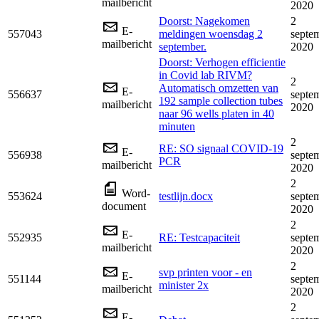
mailbericht
2020
Doorst: Nagekomen
2
E-
557043
meldingen woensdag 2
septe
mailbericht
september.
2020
Doorst: Verhogen efficientie
in Covid lab RIVM?
2
Automatisch omzetten van
E-
556637
septe
192 sample collection tubes
mailbericht
2020
naar 96 wells platen in 40
minuten
2
RE: SO signaal COVID-19
E-
556938
septe
PCR
mailbericht
2020
2
Word-
553624
testlijn.docx
septe
document
2020
2
E-
552935
RE: Testcapaciteit
septe
mailbericht
2020
2
svp printen voor - en
E-
551144
septe
minister 2x
mailbericht
2020
2
E-