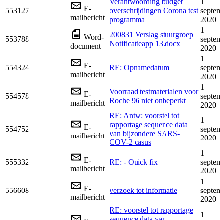
Verantwoording budget
1
E-
553127
overschrijdingen Corona test
septe
mailbericht
programma
2020
1
200831 Verslag stuurgroep
Word-
553788
septe
Notificatieapp 13.docx
document
2020
1
E-
554324
RE: Opnamedatum
septe
mailbericht
2020
1
Voorraad testmaterialen voor
E-
554578
septe
Roche 96 niet onbeperkt
mailbericht
2020
RE: Antw: voorstel tot
1
rapportage sequence data
E-
554752
septe
van bijzondere SARS-
mailbericht
2020
COV-2 casus
1
E-
555332
RE: - Quick fix
septe
mailbericht
2020
1
E-
556608
verzoek tot informatie
septe
mailbericht
2020
RE: voorstel tot rapportage
1
sequence data van