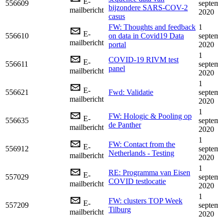
E-
556609
septe
bijzondere SARS-COV-2
mailbericht
2020
casus
FW: Thoughts and feedback
1
E-
556610
on data in Covid19 Data
septe
mailbericht
portal
2020
1
COVID-19 RIVM test
E-
556611
septe
panel
mailbericht
2020
1
E-
556621
Fwd: Validatie
septe
mailbericht
2020
1
FW: Hologic & Pooling op
E-
556635
septe
de Panther
mailbericht
2020
1
FW: Contact from the
E-
556912
septe
Netherlands - Testing
mailbericht
2020
1
RE: Programma van Eisen
E-
557029
septe
COVID testlocatie
mailbericht
2020
1
FW: clusters TOP Week
E-
557209
septe
Tilburg
mailbericht
2020