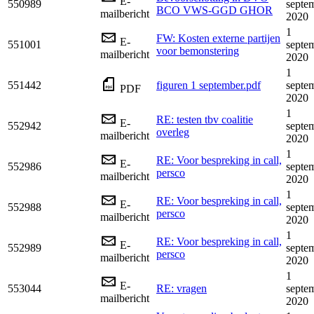
E-
550989
septe
BCO VWS-GGD GHOR
mailbericht
2020
1
FW: Kosten externe partijen
E-
551001
septe
voor bemonstering
mailbericht
2020
1
551442
figuren 1 september.pdf
septe
PDF
2020
1
RE: testen tbv coalitie
E-
552942
septe
overleg
mailbericht
2020
1
RE: Voor bespreking in call,
E-
552986
septe
persco
mailbericht
2020
1
RE: Voor bespreking in call,
E-
552988
septe
persco
mailbericht
2020
1
RE: Voor bespreking in call,
E-
552989
septe
persco
mailbericht
2020
1
E-
553044
RE: vragen
septe
mailbericht
2020