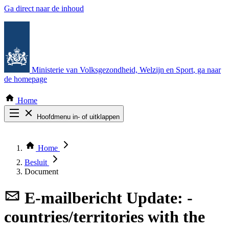
Ga direct naar de inhoud
Ministerie van Volksgezondheid, Welzijn en Sport
, ga naar
de homepage
Home
Hoofdmenu in- of uitklappen
Zoek door alle publicaties
Thema COVID-19
Home
Bekijk per bestuursorgaan
Besluit
Document
E-mailbericht
Update: -
countries/territories with the