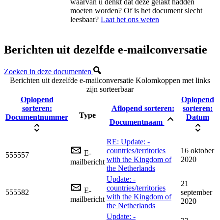
waarvan u denkt dat deze gelakt hadden
moeten worden? Of is het document slecht
leesbaar?
Laat het ons weten
Berichten uit dezelfde e-mailconversatie
Zoeken in deze documenten
Berichten uit dezelfde e-mailconversatie
Kolomkoppen met links
zijn sorteerbaar
Oplopend
Oplopend
sorteren:
Aflopend sorteren:
sorteren:
Type
Documentnummer
Datum
Documentnaam
RE: Update: -
countries/territories
16 oktober
E-
555557
with the Kingdom of
2020
mailbericht
the Netherlands
Update: -
21
countries/territories
E-
555582
september
with the Kingdom of
mailbericht
2020
the Netherlands
Update: -