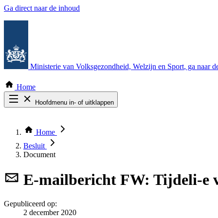
Ga direct naar de inhoud
Ministerie van Volksgezondheid, Welzijn en Sport
, ga naar 
Home
Hoofdmenu in- of uitklappen
Zoek door alle publicaties
Thema COVID-19
Home
Bekijk per bestuursorgaan
Besluit
Document
E-mailbericht
FW: Tijdeli-e v
Gepubliceerd op:
2 december 2020