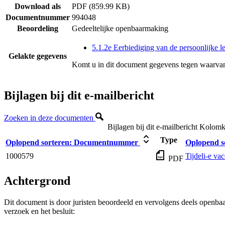
Download als
PDF (859.99 KB)
Documentnummer
994048
Beoordeling
Gedeeltelijke openbaarmaking
5.1.2e Eerbiediging van de persoonlijke l
Gelakte gegevens
Komt u in dit document gegevens tegen waarvan
Bijlagen bij dit e-mailbericht
Zoeken in deze documenten
Bijlagen bij dit e-mailbericht
Kolomko
Type
Oplopend sorteren:
Documentnummer
Oplopend s
1000579
Tijdeli-e vac
PDF
Achtergrond
Dit document is door juristen beoordeeld en vervolgens deels openba
verzoek en het besluit: