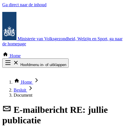
Ga direct naar de inhoud
Ministerie van Volksgezondheid, Welzijn en Sport
, ga naar
de homepage
Home
Hoofdmenu in- of uitklappen
Zoek door alle publicaties
Thema COVID-19
Home
Bekijk per bestuursorgaan
Besluit
Document
E-mailbericht
RE: jullie
publicatie