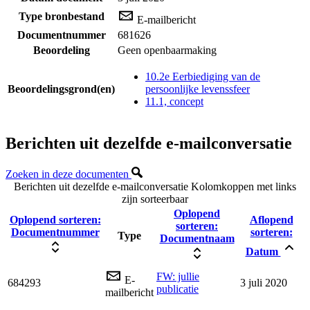
Type bronbestand
E-mailbericht
Documentnummer
681626
Beoordeling
Geen openbaarmaking
10.2e Eerbiediging van de
Beoordelingsgrond(en)
persoonlijke levenssfeer
11.1, concept
Berichten uit dezelfde e-mailconversatie
Zoeken in deze documenten
Berichten uit dezelfde e-mailconversatie
Kolomkoppen met links
zijn sorteerbaar
Oplopend
Oplopend sorteren:
Aflopend
sorteren:
Documentnummer
sorteren:
Type
Documentnaam
Datum
FW: jullie
E-
684293
3 juli 2020
publicatie
mailbericht