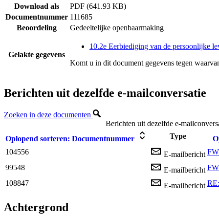
Download als
PDF (641.93 KB)
Documentnummer
111685
Beoordeling
Gedeeltelijke openbaarmaking
10.2e Eerbiediging van de persoonlijke le
Gelakte gegevens
Komt u in dit document gegevens tegen waarvan
Berichten uit dezelfde e-mailconversatie
Zoeken in deze documenten
Berichten uit dezelfde e-mailconvers
Type
Oplopend sorteren:
Documentnummer
O
104556
FW:
E-mailbericht
99548
FW:
E-mailbericht
108847
RE:
E-mailbericht
Achtergrond