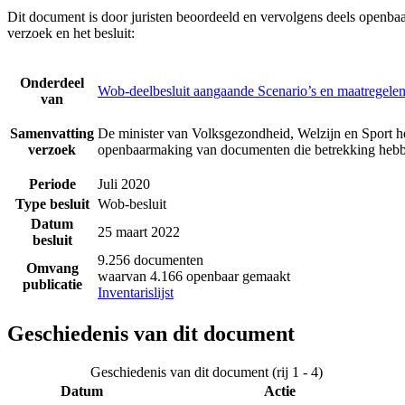
Dit document is door juristen beoordeeld en vervolgens deels openba
verzoek en het besluit:
Onderdeel
Wob-deelbesluit aangaande Scenario’s en maatregelen 
van
Samenvatting
De minister van Volksgezondheid, Welzijn en Sport he
verzoek
openbaarmaking van documenten die betrekking hebben
Periode
Juli 2020
Type besluit
Wob-besluit
Datum
25 maart 2022
besluit
9.256 documenten
Omvang
waarvan 4.166 openbaar gemaakt
publicatie
Inventarislijst
Geschiedenis van dit document
Geschiedenis van dit document (rij 1 - 4)
Datum
Actie