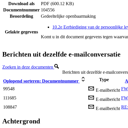
Download als
PDF (600.12 KB)
Documentnummer
104556
Beoordeling
Gedeeltelijke openbaarmaking
10.2e Eerbiediging van de persoonlijke le
Gelakte gegevens
Komt u in dit document gegevens tegen waarvan
Berichten uit dezelfde e-mailconversatie
Zoeken in deze documenten
Berichten uit dezelfde e-mailconvers
Type
Oplopend sorteren:
Documentnummer
A
99548
FW:
E-mailbericht
111685
FW:
E-mailbericht
108847
RE:
E-mailbericht
Achtergrond