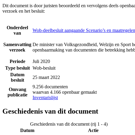
Dit document is door juristen beoordeeld en vervolgens deels openba
verzoek en het besluit:
Onderdeel
Wob-deelbesluit aangaande Scenario’s en maatregelen 
van
Samenvatting
De minister van Volksgezondheid, Welzijn en Sport he
verzoek
openbaarmaking van documenten die betrekking hebben
Periode
Juli 2020
Type besluit
Wob-besluit
Datum
25 maart 2022
besluit
9.256 documenten
Omvang
waarvan 4.166 openbaar gemaakt
publicatie
Inventarislijst
Geschiedenis van dit document
Geschiedenis van dit document (rij 1 - 4)
Datum
Actie