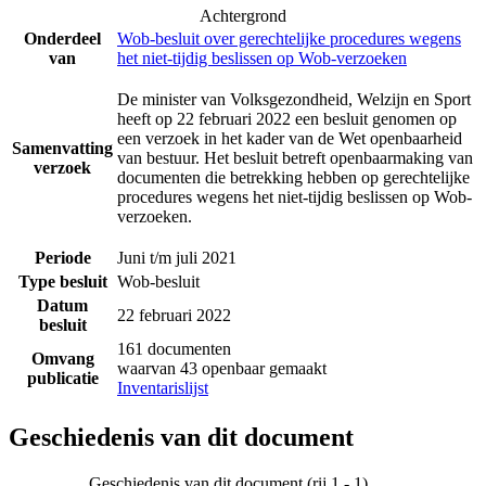
Achtergrond
Onderdeel
Wob-besluit over gerechtelijke procedures wegens
van
het niet-tijdig beslissen op Wob-verzoeken
De minister van Volksgezondheid, Welzijn en Sport
heeft op 22 februari 2022 een besluit genomen op
een verzoek in het kader van de Wet openbaarheid
Samenvatting
van bestuur. Het besluit betreft openbaarmaking van
verzoek
documenten die betrekking hebben op gerechtelijke
procedures wegens het niet-tijdig beslissen op Wob-
verzoeken.
Periode
Juni t/m juli 2021
Type besluit
Wob-besluit
Datum
22 februari 2022
besluit
161 documenten
Omvang
waarvan 43 openbaar gemaakt
publicatie
Inventarislijst
Geschiedenis van dit document
Geschiedenis van dit document (rij 1 - 1)