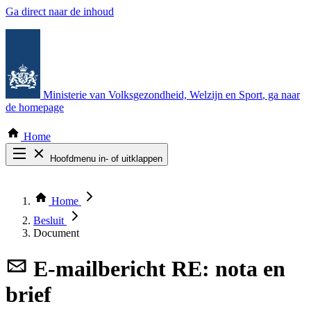
Ga direct naar de inhoud
Ministerie van Volksgezondheid, Welzijn en Sport
, ga naar
de homepage
Home
Hoofdmenu in- of uitklappen
Zoek door alle publicaties
Thema COVID-19
Home
Bekijk per bestuursorgaan
Besluit
Document
E-mailbericht
RE: nota en
brief