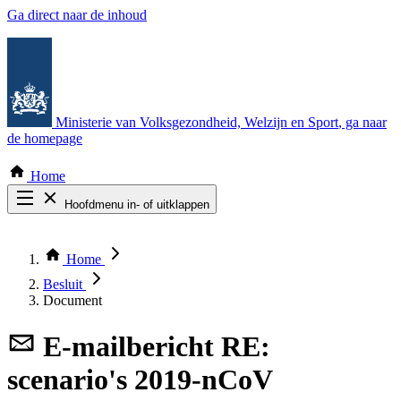
Ga direct naar de inhoud
Ministerie van Volksgezondheid, Welzijn en Sport
, ga naar
de homepage
Home
Hoofdmenu in- of uitklappen
Zoek door alle publicaties
Thema COVID-19
Home
Bekijk per bestuursorgaan
Besluit
Document
E-mailbericht
RE:
scenario's 2019-nCoV