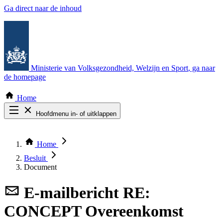
Ga direct naar de inhoud
Ministerie van Volksgezondheid, Welzijn en Sport
, ga naar
de homepage
Home
Hoofdmenu in- of uitklappen
Zoek door alle publicaties
Thema COVID-19
Home
Bekijk per bestuursorgaan
Besluit
Document
E-mailbericht
RE:
CONCEPT Overeenkomst