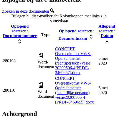
Zoeken in deze documenten
Bijlagen bij dit e-mailbericht
Kolomkoppen met links zijn
sorteerbaar
Oplopend
Aflopend
sorteren:
Oplopend sorteren:
sorteren:
Type
Documentnummer
Datum
Documentnaam
CONCEPT
Overeenkomst VWS-
Opdrachtnemer
6 mei
280108
Word-
(rechtspersoon) vesie
2020
document
20200506-4[PRDF-
3469657].docx
CONCEPT
Overeenkomst VWS-
Opdrachtnemer
6 mei
280110
Word-
(natuurlijke persoon)
2020
document
versie20200506-4
[PRDF-3469655].docx
Achtergrond