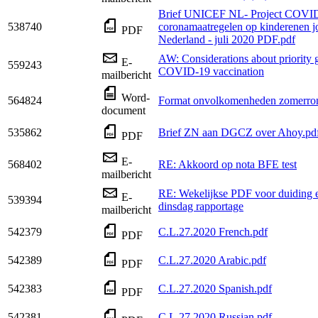
Brief UNICEF NL- Project COVID
538740
coronamaatregelen op kinderenen j
PDF
Nederland - juli 2020 PDF.pdf
AW: Considerations about priority 
E-
559243
COVID-19 vaccination
mailbericht
Word-
564824
Format onvolkomenheden zomerro
document
535862
Brief ZN aan DGCZ over Ahoy.pd
PDF
E-
568402
RE: Akkoord op nota BFE test
mailbericht
RE: Wekelijkse PDF voor duiding e
E-
539394
dinsdag rapportage
mailbericht
542379
C.L.27.2020 French.pdf
PDF
542389
C.L.27.2020 Arabic.pdf
PDF
542383
C.L.27.2020 Spanish.pdf
PDF
542381
C.L.27.2020 Russian.pdf