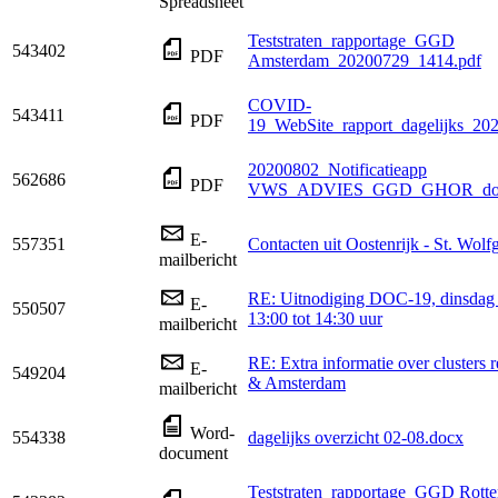
Spreadsheet
Teststraten_rapportage_GGD
543402
PDF
Amsterdam_20200729_1414.pdf
COVID-
543411
PDF
19_WebSite_rapport_dagelijks_20
20200802_Notificatieapp
562686
PDF
VWS_ADVIES_GGD_GHOR_doc
E-
557351
Contacten uit Oostenrijk - St. Wolf
mailbericht
RE: Uitnodiging DOC-19, dinsdag 1
E-
550507
13:00 tot 14:30 uur
mailbericht
RE: Extra informatie over clusters 
E-
549204
& Amsterdam
mailbericht
Word-
554338
dagelijks overzicht 02-08.docx
document
Teststraten_rapportage_GGD Rott