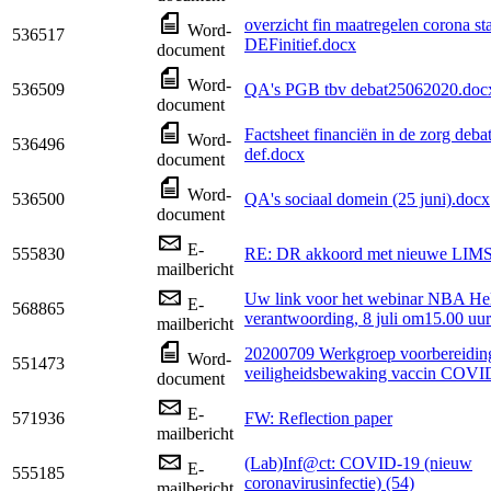
overzicht fin maatregelen corona s
Word-
536517
DEFinitief.docx
document
Word-
536509
QA's PGB tbv debat25062020.doc
document
Factsheet financiën in de zorg deb
Word-
536496
def.docx
document
Word-
536500
QA's sociaal domein (25 juni).docx
document
E-
555830
RE: DR akkoord met nieuwe LIM
mailbericht
Uw link voor het webinar NBA H
E-
568865
verantwoording, 8 juli om15.00 uur
mailbericht
20200709 Werkgroep voorbereidin
Word-
551473
veiligheidsbewaking vaccin COVI
document
E-
571936
FW: Reflection paper
mailbericht
(Lab)Inf@ct: COVID-19 (nieuw
E-
555185
coronavirusinfectie) (54)
mailbericht