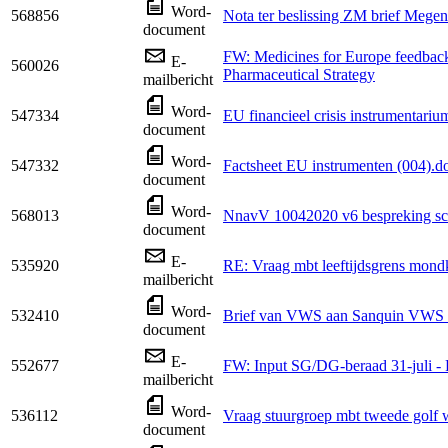
Word-
568856
Nota ter beslissing ZM brief Megen
document
FW: Medicines for Europe feedback
E-
560026
Pharmaceutical Strategy
mailbericht
Word-
547334
EU financieel crisis instrumentari
document
Word-
547332
Factsheet EU instrumenten (004).d
document
Word-
568013
NnavV 10042020 v6 bespreking s
document
E-
535920
RE: Vraag mbt leeftijdsgrens mond
mailbericht
Word-
532410
Brief van VWS aan Sanquin VWS
document
E-
552677
FW: Input SG/DG-beraad 31-juli 
mailbericht
Word-
536112
Vraag stuurgroep mbt tweede golf
document