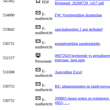
543382
PDF
Rijnmond_20200729_1417.pdf
E-
534890
FW: Voorbereiding donderdag
mailbericht
E-
533842
opschalingslijst 2 aug definitief
mailbericht
E-
530731
garantiestelling pandemielabs
mailbericht
09072020 berekende vs gerealiseer
532157
testvraag_lang.pptx
Presentatie
E-
531698
Aanvulling Excel
mailbericht
E-
530753
RE: uitgangspunten en randvoorwa
mailbericht
200803 memo testen en registreren 
E-
530752
(002)_-_-
mailbericht