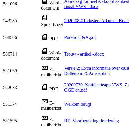
Aanvraag formeel Akkoord aanbest
Word-
541096
finaal VWS -.docx
document
543285
2020-08-01 clusters Adam en Rdam
Spreadsheet
568506
Purefic Q&A.pdf
PDF
Word-
586714
Trouw - artikel -.docx
document
Versie 2: Extra informatie over clus
E-
531069
Rotterdam & Amsterdam
mailbericht
20200730_Notificatieapp VWS_Zi
562683
PDF
GGD'en.pdf
E-
531174
Welkom terug!
mailbericht
E-
541595
RE: Voorbereiding donderdag
mailbericht