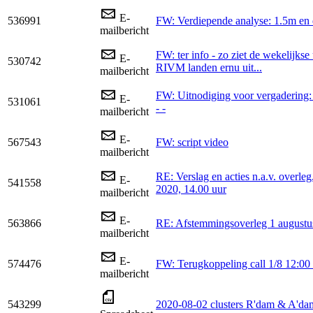
E-
536991
FW: Verdiepende analyse: 1.5m en 
mailbericht
FW: ter info - zo ziet de wekelijkse
E-
530742
RIVM landen ernu uit...
mailbericht
FW: Uitnodiging voor vergadering:
E-
531061
- -
mailbericht
E-
567543
FW: script video
mailbericht
RE: Verslag en acties n.a.v. overleg
E-
541558
2020, 14.00 uur
mailbericht
E-
563866
RE: Afstemmingsoverleg 1 augustu
mailbericht
E-
574476
FW: Terugkoppeling call 1/8 12:00
mailbericht
543299
2020-08-02 clusters R'dam & A'da