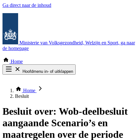
Ga direct naar de inhoud
Ministerie van Volksgezondheid, Welzijn en Sport
, ga naar
de homepage
Home
Hoofdmenu in- of uitklappen
Zoek door alle publicaties
Thema COVID-19
Home
Bekijk per bestuursorgaan
Besluit
Besluit over:
Wob-deelbesluit
aangaande Scenario’s en
maatregelen over de periode