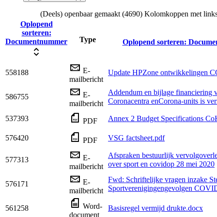
(Deels) openbaar gemaakt (4690)
Kolomkoppen met links 
Oplopend
sorteren:
Type
Documentnummer
Oplopend sorteren:
Docume
E-
558188
Update HPZone ontwikkelingen 
mailbericht
Addendum en bijlage financiering ve
E-
586755
Coronacentra enCorona-units is ve
mailbericht
537393
Annex 2 Budget Specifications Co
PDF
576420
VSG factsheet.pdf
PDF
Afspraken bestuurlijk vervolgoverl
E-
577313
over sport en covidop 28 mei 2020
mailbericht
Fwd: Schriftelijke vragen inzake S
E-
576171
Sportverenigingengevolgen COVID
mailbericht
Word-
561258
Basisregel vermijd drukte.docx
document