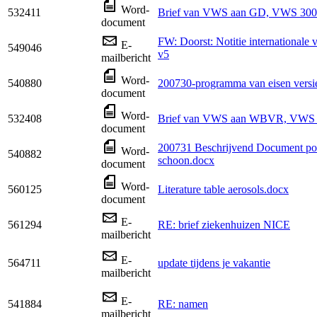
Word-
532411
Brief van VWS aan GD, VWS 300
document
FW: Doorst: Notitie internationale v
E-
549046
v5
mailbericht
Word-
540880
200730-programma van eisen versi
document
Word-
532408
Brief van VWS aan WBVR, VWS 
document
200731 Beschrijvend Document poo
Word-
540882
schoon.docx
document
Word-
560125
Literature table aerosols.docx
document
E-
561294
RE: brief ziekenhuizen NICE
mailbericht
E-
564711
update tijdens je vakantie
mailbericht
E-
541884
RE: namen
mailbericht