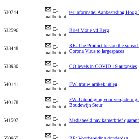
E-
530744
ter informatie: Aanbesteding Hoog
mailbericht
E-
532596
Brief Motie vd Berg
mailbericht
RE: The Product to stop the spre
E-
533448
Corona Virus to largespaces
mailbericht
E-
538930
CO levels in COVID-19 autopsies
mailbericht
E-
540141
FW: trouw-artikel: uitleg
mailbericht
FW: Uitnodiging voor vergadering:
E-
540178
Boudewijn Steur
mailbericht
E-
541507
Mediabeeld nav kamerbrief quarant
mailbericht
E-
550965
RE: Voorbereiding donderdag