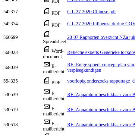
PDF
542377
C.L.27.2020 Chinese.pdf
PDF
542374
C.L.27.2020 Influenza during CO
PDF
560699
20-07 Rapporten overzicht NZa juli
Spreadsheet
Word-
568023
Reflectie experts Generieke lockd
document
RE: Enige spoed: concept plan van
E-
568039
verpleegkundigen
mailbericht
554335
voorlopig onderzoeks rapportage_d
PDF
E-
530539
RE: Apparatuur beschikbaar voor 
mailbericht
E-
530519
RE: Apparatuur beschikbaar voor 
mailbericht
E-
530518
RE: Apparatuur beschikbaar voor 
mailbericht