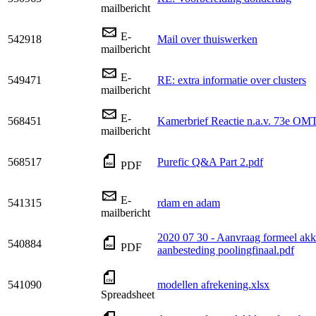
mailbericht
E-
542918
Mail over thuiswerken
mailbericht
E-
549471
RE: extra informatie over clusters
mailbericht
E-
568451
Kamerbrief Reactie n.a.v. 73e 
mailbericht
568517
Purefic Q&A Part 2.pdf
PDF
E-
541315
rdam en adam
mailbericht
2020 07 30 - Aanvraag formeel a
540884
PDF
aanbesteding poolingfinaal.pdf
541090
modellen afrekening.xlsx
Spreadsheet