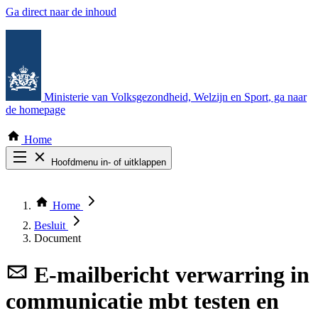
Ga direct naar de inhoud
Ministerie van Volksgezondheid, Welzijn en Sport
, ga naar
de homepage
Home
Hoofdmenu in- of uitklappen
Zoek door alle publicaties
Thema COVID-19
Home
Bekijk per bestuursorgaan
Besluit
Document
E-mailbericht
verwarring in
communicatie mbt testen en