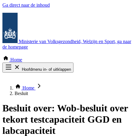
Ga direct naar de inhoud
Ministerie van Volksgezondheid, Welzijn en Sport
, ga naar
de homepage
Home
Hoofdmenu in- of uitklappen
Zoek door alle publicaties
Thema COVID-19
Home
Bekijk per bestuursorgaan
Besluit
Besluit over:
Wob-besluit over
tekort testcapaciteit GGD en
labcapaciteit