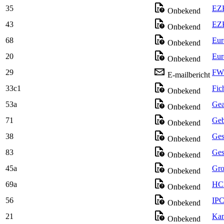
35
EZK
Onbekend
43
EZK
Onbekend
68
Eur
Onbekend
20
Eur
Onbekend
29
FW:
E-mailbericht
33c1
Fic
Onbekend
53a
Gea
Onbekend
71
Geb
Onbekend
38
Ges
Onbekend
83
Ges
Onbekend
45a
Gros
Onbekend
69a
HCE
Onbekend
56
IPC
Onbekend
21
Kam
Onbekend