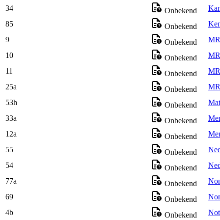
34
Kam
Onbekend
85
Ken
Onbekend
9
MR 
Onbekend
10
MR 
Onbekend
11
MR 
Onbekend
25a
MR:
Onbekend
53h
Mat
Onbekend
33a
Mem
Onbekend
12a
Mem
Onbekend
55
Ned
Onbekend
54
Ned
Onbekend
77a
Non
Onbekend
69
Non
Onbekend
4b
Not
Onbekend