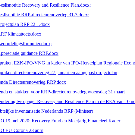
Beslisnotitie Recovery and Resilience Plan.docx;
esIisnotitie RRP-directeurenoverIeg 31-3.docx;
Projectplan RRP 22-1.docx
RRF klimaattoets.docx
Beoordelingsformulier.docx;
Appreciatie guidance RRF.docx
praken EZK-IPO-VNG in kader van IPO-Herstelplan Regionale Econ
praken directeurenoverleg 27 januari en aangepast projectplan
nda Directeurenoverleg RRP.docx
nda en stukken voor RRP-directeurenovedeg woensdag 31 maart
ndering two-pager Recovery and Resilience Plan in de REA van 10 
telijke inventarisatie Nederlands RRP (Minister)
 19 mei 2020: Recovery Fund en Meerjarig Financieel Kader
 EU-Corona 28 april