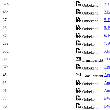
37b
2. 
Onbekend
45c
2.B
Onbekend
37c
5. 
Onbekend
23d
5. 
Onbekend
37d
6. 
Onbekend
23e
7. 
Onbekend
53d
Afs
Onbekend
39
Afs
E-mailbericht
37a
Age
Onbekend
45
Age
E-mailbericht
15
Age
Onbekend
51
Amb
Onbekend
77
BWO
Onbekend
76
BWO
Onbekend