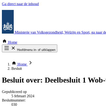
Ga direct naar de inhoud
Ministerie van Volksgezondheid, Welzijn en Sport
, ga naar 
Home
Hoofdmenu in- of uitklappen
Zoek door alle publicaties
Thema COVID-19
Home
Bekijk per bestuursorgaan
Besluit
Besluit over:
Deelbesluit 1 Wob-
Gepubliceerd op
5 februari 2024
Besluitnummer:
030