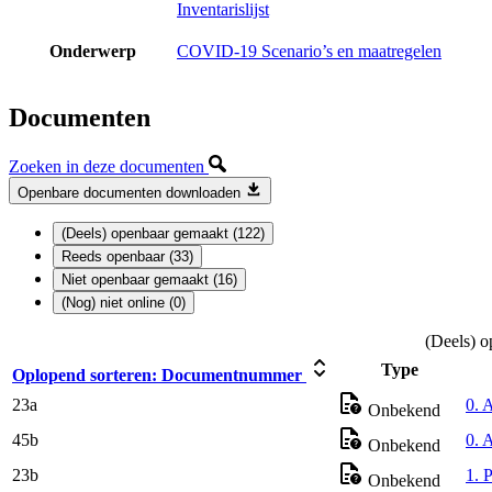
Inventarislijst
Onderwerp
COVID-19 Scenario’s en maatregelen
Documenten
Zoeken in deze documenten
Openbare documenten downloaden
(Deels) openbaar gemaakt (122)
Reeds openbaar (33)
Niet openbaar gemaakt (16)
(Nog) niet online (0)
(Deels) o
Type
Oplopend sorteren:
Documentnummer
23a
0. 
Onbekend
45b
0. 
Onbekend
23b
1. 
Onbekend