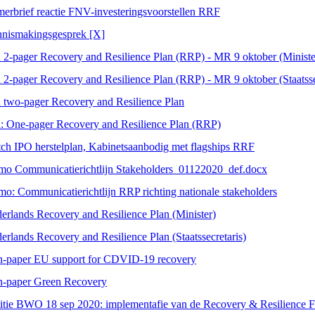
erbrief reactie FNV-investeringsvoorstellen RRF
nismakingsgesprek [X]
2-pager Recovery and Resilience Plan (RRP) - MR 9 oktober (Ministe
2-pager Recovery and Resilience Plan (RRP) - MR 9 oktober (Staatsse
two-pager Recovery and Resilience Plan
 One-pager Recovery and Resilience Plan (RRP)
ch IPO herstelplan, Kabinetsaanbodig met flagships RRF
o Communicatierichtlijn Stakeholders_01122020_def.docx
o: Communicatierichtlijn RRP richting nationale stakeholders
erlands Recovery and Resilience Plan (Minister)
erlands Recovery and Resilience Plan (Staatssecretaris)
-paper EU support for CDVID-19 recovery
-paper Green Recovery
itie BWO 18 sep 2020: implementafie van de Recovery & Resilience F