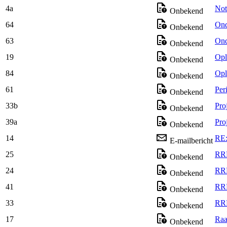
4a
Not
Onbekend
64
Ond
Onbekend
63
Ond
Onbekend
19
Opl
Onbekend
84
Opl
Onbekend
61
Pe
Onbekend
33b
Pro
Onbekend
39a
Pro
Onbekend
14
RE:
E-mailbericht
25
RRF
Onbekend
24
RRF
Onbekend
41
RRF
Onbekend
33
RRP
Onbekend
17
Raa
Onbekend