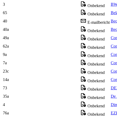
3
BWO
Onbekend
65
Bel
Onbekend
40
Beo
E-mailbericht
40a
Beo
Onbekend
49a
Com
Onbekend
62a
Com
Onbekend
9a
Con
Onbekend
7a
Con
Onbekend
23c
Con
Onbekend
14a
Cor
Onbekend
73
DEI
Onbekend
35a
De 
Onbekend
4
Dir
Onbekend
76a
EZK
Onbekend