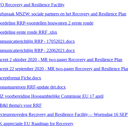
 Recovery and Resilience Facility
afspraak MSZW: sociale partners en het Recovery and Resilience Plan
ordeling RRP-voorstellen bouwsteen 2 eerste ronde
ordeling eente ronde RRF .xlsx
municatierichtlijn RRP - 17052021.docx
municatierichtlijn RRP - 22062021.docx
cept 2 oktober 2020 - MR two-pager Recovery and Resilience Plan
cept 22 september 2020 - MR two-pager Recovery and Resilience Pla
ceptformat Fiche.docx
onastuurgroep RRF-update det.docx
Z voorbereiding Hoogambtelijke Commissie EU 17 april
B&I thema's voor RRF
ecteurenovedeg Recovery and Resilience Facility— Woensdag 16 
 appreciatie EU Raadmap for Recovery