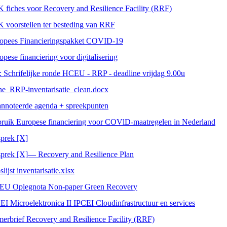
 fiches voor Recovery and Resilience Facility (RRF)
 voorstellen ter besteding van RRF
opees Financieringspakket COVID-19
opese financiering voor digitalisering
 Schrifelijke ronde HCEU - RRP - deadline vrijdag 9.00u
he_RRP-inventarisatie_clean.docx
nnoteerde agenda + spreekpunten
ruik Europese financiering voor COVlD-maatregelen in Nederland
prek [X]
prek [X]— Recovery and Resilience Plan
lijst inventarisatie.xIsx
U Oplegnota Non-paper Green Recovery
EI Microelektronica II IPCEI Cloudinfrastructuur en services
erbrief Recovery and Resilience Facility (RRF)