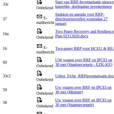
Start van RRP-Inventarisatie nieuwe
33c
kansrijke, doelmatige investeringen
Onbekend
Stukken en agenda voor RRP-
E-
37
directeurenoverIeg woensdag 27
mailbericht
januari
Two Pager Recovery and Resilience
16a
Plan 02112020.docx
Onbekend
E-
16
Two-pager RRP voor HCEU & RE
mailbericht
UW vragen over RRF en IPCEI op
60
30 mei (Staatssecretaris - EZK-KE)
Onbekend
33c2
Uitleg_Fiche_RRPinventarisatie.do
Onbekend
Uw vragen over RRF en IPCEI op
59
30 mei (Minister)
Onbekend
Uw vragen over RRF en IPCEI op
58
30 mei (Staatssecretaris)
Onbekend