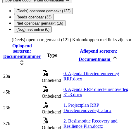
Openbare documenten downloaden
(Deels) openbaar gemaakt (122)
Reeds openbaar (33)
Niet openbaar gemaakt (16)
(Nog) niet online (0)
(Deels) openbaar gemaakt (122)
Kolomkoppen met links zijn sor
Oplopend
sorteren:
Aflopend sorteren:
Type
Documentnummer
Documentnaam
0. Agenda Directeurenoverleg
23a
RRP.docx
Onbekend
0. Agenda RRP-directeurenoverleg
45b
31-3.docx
Onbekend
1. Projectplan RRP
23b
Directeurenoverleg_.docx
Onbekend
2. Beslisnotitie Recovery and
37b
Resilience Plan.docx;
Onbekend