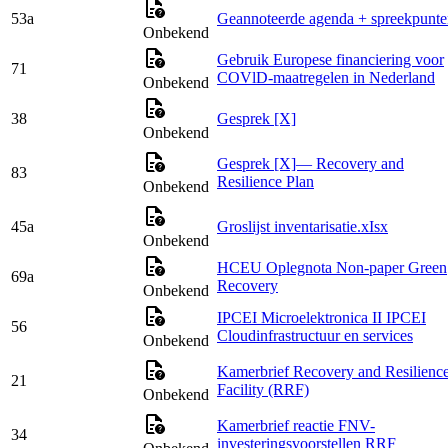
53a
Geannoteerde agenda + spreekpunte
Onbekend
Gebruik Europese financiering voor
71
COVlD-maatregelen in Nederland
Onbekend
38
Gesprek [X]
Onbekend
Gesprek [X]— Recovery and
83
Resilience Plan
Onbekend
45a
Groslijst inventarisatie.xIsx
Onbekend
HCEU Oplegnota Non-paper Green
69a
Recovery
Onbekend
IPCEI Microelektronica II IPCEI
56
Cloudinfrastructuur en services
Onbekend
Kamerbrief Recovery and Resilienc
21
Facility (RRF)
Onbekend
Kamerbrief reactie FNV-
34
investeringsvoorstellen RRF