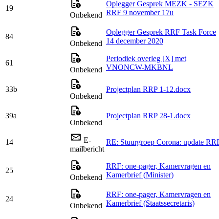
Oplegger Gesprek MEZK - SEZK
19
RRF 9 november 17u
Onbekend
Oplegger Gesprek RRF Task Force
84
14 december 2020
Onbekend
Periodiek overleg [X] met
61
VNONCW-MKBNL
Onbekend
33b
Projectplan RRP 1-12.docx
Onbekend
39a
Projectplan RRP 28-1.docx
Onbekend
E-
14
RE: Stuurgroep Corona: update RR
mailbericht
RRF: one-pager, Kamervragen en
25
Kamerbrief (Minister)
Onbekend
RRF: one-pager, Kamervragen en
24
Kamerbrief (Staatssecretaris)
Onbekend