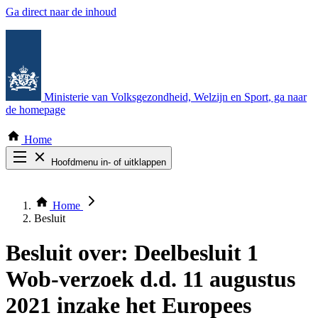
Ga direct naar de inhoud
Ministerie van Volksgezondheid, Welzijn en Sport
, ga naar
de homepage
Home
Hoofdmenu in- of uitklappen
Zoek door alle publicaties
Thema COVID-19
Home
Bekijk per bestuursorgaan
Besluit
Besluit over:
Deelbesluit 1
Wob-verzoek d.d. 11 augustus
2021 inzake het Europees