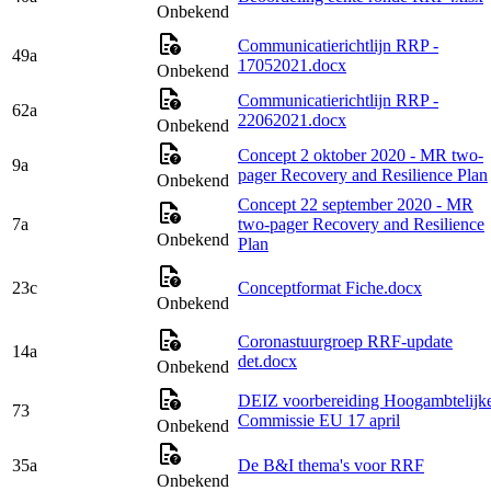
Onbekend
Communicatierichtlijn RRP -
49a
17052021.docx
Onbekend
Communicatierichtlijn RRP -
62a
22062021.docx
Onbekend
Concept 2 oktober 2020 - MR two-
9a
pager Recovery and Resilience Plan
Onbekend
Concept 22 september 2020 - MR
7a
two-pager Recovery and Resilience
Onbekend
Plan
23c
Conceptformat Fiche.docx
Onbekend
Coronastuurgroep RRF-update
14a
det.docx
Onbekend
DEIZ voorbereiding Hoogambtelijk
73
Commissie EU 17 april
Onbekend
35a
De B&I thema's voor RRF
Onbekend