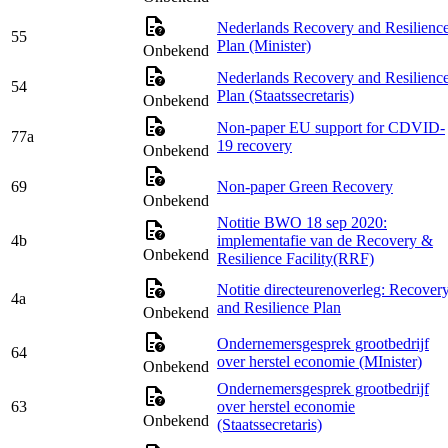
Nederlands Recovery and Resilienc
55
Plan (Minister)
Onbekend
Nederlands Recovery and Resilienc
54
Plan (Staatssecretaris)
Onbekend
Non-paper EU support for CDVID-
77a
19 recovery
Onbekend
69
Non-paper Green Recovery
Onbekend
Notitie BWO 18 sep 2020:
4b
implementafie van de Recovery &
Onbekend
Resilience Facility(RRF)
Notitie directeurenoverleg: Recover
4a
and Resilience Plan
Onbekend
Ondernemersgesprek grootbedrijf
64
over herstel economie (MInister)
Onbekend
Ondernemersgesprek grootbedrijf
63
over herstel economie
Onbekend
(Staatssecretaris)