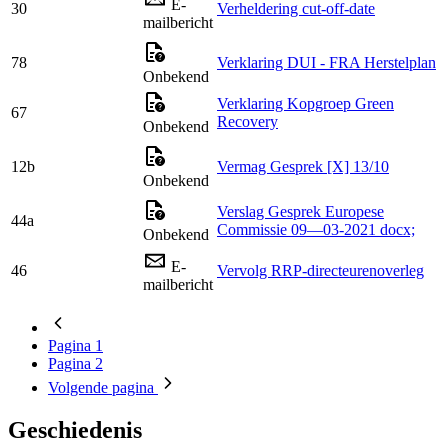
E-
30
Verheldering cut-off-date
mailbericht
78
Verklaring DUI - FRA Herstelplan
Onbekend
Verklaring Kopgroep Green
67
Recovery
Onbekend
12b
Vermag Gesprek [X] 13/10
Onbekend
Verslag Gesprek Europese
44a
Commissie 09—03-2021 docx;
Onbekend
E-
46
Vervolg RRP-directeurenoverleg
mailbericht
Pagina
1
Pagina
2
Volgende
pagina
Geschiedenis