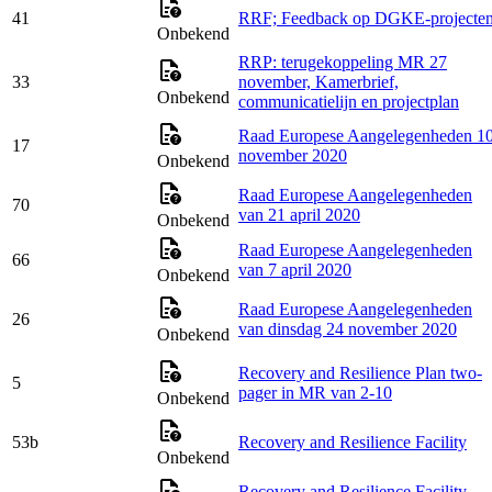
41
RRF; Feedback op DGKE-projecte
Onbekend
RRP: terugekoppeling MR 27
33
november, Kamerbrief,
Onbekend
communicatielijn en projectplan
Raad Europese Aangelegenheden 1
17
november 2020
Onbekend
Raad Europese Aangelegenheden
70
van 21 april 2020
Onbekend
Raad Europese Aangelegenheden
66
van 7 april 2020
Onbekend
Raad Europese Aangelegenheden
26
van dinsdag 24 november 2020
Onbekend
Recovery and Resilience Plan two-
5
pager in MR van 2-10
Onbekend
53b
Recovery and Resilience Facility
Onbekend
Recovery and Resilience Facility