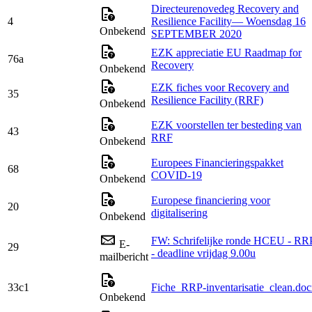
Directeurenovedeg Recovery and
4
Resilience Facility— Woensdag 16
Onbekend
SEPTEMBER 2020
EZK appreciatie EU Raadmap for
76a
Recovery
Onbekend
EZK fiches voor Recovery and
35
Resilience Facility (RRF)
Onbekend
EZK voorstellen ter besteding van
43
RRF
Onbekend
Europees Financieringspakket
68
COVID-19
Onbekend
Europese financiering voor
20
digitalisering
Onbekend
FW: Schrifelijke ronde HCEU - RR
E-
29
- deadline vrijdag 9.00u
mailbericht
33c1
Fiche_RRP-inventarisatie_clean.do
Onbekend