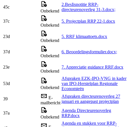
2.BesIisnotitie RRP-
45c
directeurenoverIeg 31-3.docx;
Onbekend
37c
5. Projectplan RRP 22-1.docx
Onbekend
23d
5. RRF klimaattoets.docx
Onbekend
37d
6. Beoordelingsformulier.docx;
Onbekend
23e
7. Appreciatie guidance RRF.docx
Onbekend
Afspraken EZK-IPO-VNG in kader
53d
van IPO-Herstelplan Regionale
Onbekend
Economieën
Afspraken directeurenoverleg 27
E-
39
januari en aangepast projectplan
mailbericht
Agenda Directeurenoverleg
37a
RRP.docx
Onbekend
Agenda en stukken voor RRP-