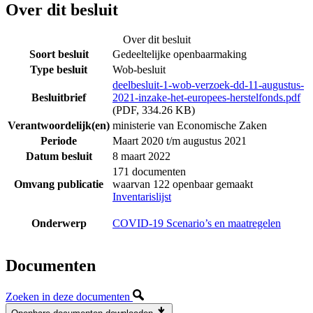
Over dit besluit
Over dit besluit
Soort besluit
Gedeeltelijke openbaarmaking
Type besluit
Wob-besluit
deelbesluit-1-wob-verzoek-dd-11-augustus-
Besluitbrief
2021-inzake-het-europees-herstelfonds.pdf
(PDF, 334.26 KB)
Verantwoordelijk(en)
ministerie van Economische Zaken
Periode
Maart 2020 t/m augustus 2021
Datum besluit
8 maart 2022
171 documenten
Omvang publicatie
waarvan 122 openbaar gemaakt
Inventarislijst
Onderwerp
COVID-19 Scenario’s en maatregelen
Documenten
Zoeken in deze documenten