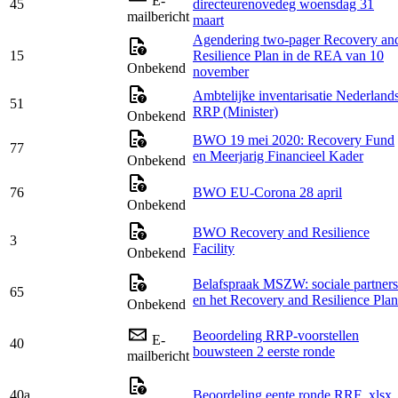
E-
45
directeurenovedeg woensdag 31
mailbericht
maart
Agendering two-pager Recovery an
15
Resilience Plan in de REA van 10
Onbekend
november
Ambtelijke inventarisatie Nederland
51
RRP (Minister)
Onbekend
BWO 19 mei 2020: Recovery Fund
77
en Meerjarig Financieel Kader
Onbekend
76
BWO EU-Corona 28 april
Onbekend
BWO Recovery and Resilience
3
Facility
Onbekend
Belafspraak MSZW: sociale partners
65
en het Recovery and Resilience Plan
Onbekend
Beoordeling RRP-voorstellen
E-
40
bouwsteen 2 eerste ronde
mailbericht
40a
Beoordeling eente ronde RRF .xlsx