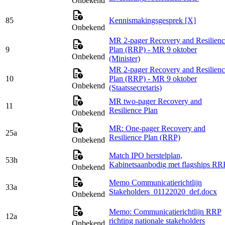
Onbekend
85
Kennismakingsgesprek [X]
Onbekend
MR 2-pager Recovery and Resilienc
9
Plan (RRP) - MR 9 oktober
Onbekend
(Minister)
MR 2-pager Recovery and Resilienc
10
Plan (RRP) - MR 9 oktober
Onbekend
(Staatssecretaris)
MR two-pager Recovery and
11
Resilience Plan
Onbekend
MR: One-pager Recovery and
25a
Resilience Plan (RRP)
Onbekend
Match IPO herstelplan,
53h
Kabinetsaanbodig met flagships RR
Onbekend
Memo Communicatierichtlijn
33a
Stakeholders_01122020_def.docx
Onbekend
Memo: Communicatierichtlijn RRP
12a
richting nationale stakeholders
Onbekend