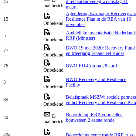
E-
45
directeurenovedeg woensdag 31
mailbericht
maart
Agendering two-pager Recovery an
15
Resilience Plan in de REA van 10
Onbekend
november
Ambtelijke inventarisatie Nederland
51
RRP (Minister)
Onbekend
BWO 19 mei 2020: Recovery Fund
77
en Meerjarig Financieel Kader
Onbekend
76
BWO EU-Corona 28 april
Onbekend
BWO Recovery and Resilience
3
Facility
Onbekend
Belafspraak MSZW: sociale partners
65
en het Recovery and Resilience Plan
Onbekend
Beoordeling RRP-voorstellen
E-
40
bouwsteen 2 eerste ronde
mailbericht
40a
Beoordeling eente ronde RRF .xlsx