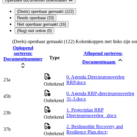
Openbare documenten downloaden
(Deels) openbaar gemaakt (122)
Reeds openbaar (33)
Niet openbaar gemaakt (16)
(Nog) niet online (0)
(Deels) openbaar gemaakt (122)
Kolomkoppen met links zijn sor
Oplopend
sorteren:
Aflopend sorteren:
Type
Documentnummer
Documentnaam
0. Agenda Directeurenoverleg
23a
RRP.docx
Onbekend
0. Agenda RRP-directeurenoverleg
45b
31-3.docx
Onbekend
1. Projectplan RRP
23b
Directeurenoverleg_.docx
Onbekend
2. Beslisnotitie Recovery and
37b
Resilience Plan.docx;
Onbekend