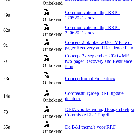
Onbekend
Communicatierichtlijn RRP -
49a
17052021.docx
Onbekend
Communicatierichtlijn RRP -
62a
22062021.docx
Onbekend
Concept 2 oktober 2020 - MR two-
9a
pager Recovery and Resilience Plan
Onbekend
Concept 22 september 2020 - MR
7a
two-pager Recovery and Resilience
Onbekend
Plan
23c
Conceptformat Fiche.docx
Onbekend
Coronastuurgroep RRF-update
14a
det.docx
Onbekend
DEIZ voorbereiding Hoogambtelijk
73
Commissie EU 17 april
Onbekend
35a
De B&I thema's voor RRF
Onbekend