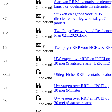
Start van RRP-Inventarisatie nieuwe
33c
kansrijke, doelmatige investeringen
Onbekend
Stukken en agenda voor RRP-
E-
37
directeurenoverIeg woensdag 27
mailbericht
januari
Two Pager Recovery and Resilience
16a
Plan 02112020.docx
Onbekend
E-
16
Two-pager RRP voor HCEU & RE
mailbericht
UW vragen over RRF en IPCEI op
60
30 mei (Staatssecretaris - EZK-KE)
Onbekend
33c2
Uitleg_Fiche_RRPinventarisatie.do
Onbekend
Uw vragen over RRF en IPCEI op
59
30 mei (Minister)
Onbekend
Uw vragen over RRF en IPCEI op
58
30 mei (Staatssecretaris)
Onbekend