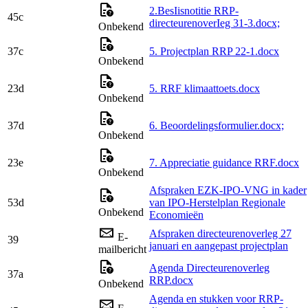
2.BesIisnotitie RRP-
45c
directeurenoverIeg 31-3.docx;
Onbekend
37c
5. Projectplan RRP 22-1.docx
Onbekend
23d
5. RRF klimaattoets.docx
Onbekend
37d
6. Beoordelingsformulier.docx;
Onbekend
23e
7. Appreciatie guidance RRF.docx
Onbekend
Afspraken EZK-IPO-VNG in kader
53d
van IPO-Herstelplan Regionale
Onbekend
Economieën
Afspraken directeurenoverleg 27
E-
39
januari en aangepast projectplan
mailbericht
Agenda Directeurenoverleg
37a
RRP.docx
Onbekend
Agenda en stukken voor RRP-