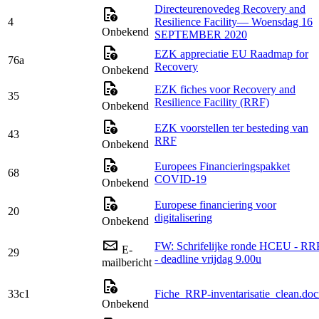
Directeurenovedeg Recovery and
4
Resilience Facility— Woensdag 16
Onbekend
SEPTEMBER 2020
EZK appreciatie EU Raadmap for
76a
Recovery
Onbekend
EZK fiches voor Recovery and
35
Resilience Facility (RRF)
Onbekend
EZK voorstellen ter besteding van
43
RRF
Onbekend
Europees Financieringspakket
68
COVID-19
Onbekend
Europese financiering voor
20
digitalisering
Onbekend
FW: Schrifelijke ronde HCEU - RR
E-
29
- deadline vrijdag 9.00u
mailbericht
33c1
Fiche_RRP-inventarisatie_clean.do
Onbekend