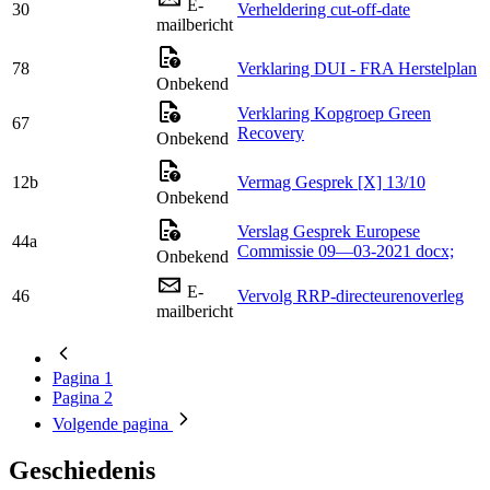
E-
30
Verheldering cut-off-date
mailbericht
78
Verklaring DUI - FRA Herstelplan
Onbekend
Verklaring Kopgroep Green
67
Recovery
Onbekend
12b
Vermag Gesprek [X] 13/10
Onbekend
Verslag Gesprek Europese
44a
Commissie 09—03-2021 docx;
Onbekend
E-
46
Vervolg RRP-directeurenoverleg
mailbericht
Pagina
1
Pagina
2
Volgende
pagina
Geschiedenis