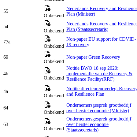
Nederlands Recovery and Resilienc
55
Plan (Minister)
Onbekend
Nederlands Recovery and Resilienc
54
Plan (Staatssecretaris)
Onbekend
Non-paper EU support for CDVID-
77a
19 recovery
Onbekend
69
Non-paper Green Recovery
Onbekend
Notitie BWO 18 sep 2020:
4b
implementafie van de Recovery &
Onbekend
Resilience Facility(RRF)
Notitie directeurenoverleg: Recover
4a
and Resilience Plan
Onbekend
Ondernemersgesprek grootbedrijf
64
over herstel economie (MInister)
Onbekend
Ondernemersgesprek grootbedrijf
63
over herstel economie
Onbekend
(Staatssecretaris)