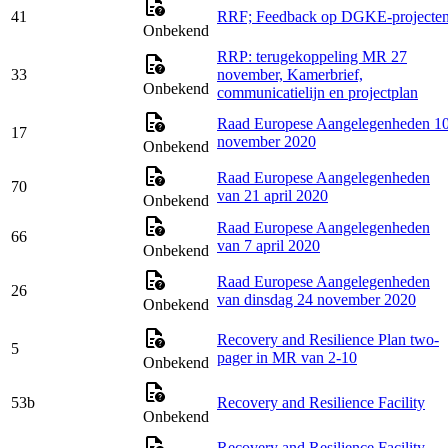
41
RRF; Feedback op DGKE-projecte
Onbekend
RRP: terugekoppeling MR 27
33
november, Kamerbrief,
Onbekend
communicatielijn en projectplan
Raad Europese Aangelegenheden 1
17
november 2020
Onbekend
Raad Europese Aangelegenheden
70
van 21 april 2020
Onbekend
Raad Europese Aangelegenheden
66
van 7 april 2020
Onbekend
Raad Europese Aangelegenheden
26
van dinsdag 24 november 2020
Onbekend
Recovery and Resilience Plan two-
5
pager in MR van 2-10
Onbekend
53b
Recovery and Resilience Facility
Onbekend
Recovery and Resilience Facility