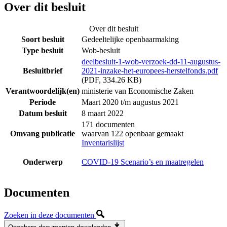
Over dit besluit
Over dit besluit
Soort besluit
Gedeeltelijke openbaarmaking
Type besluit
Wob-besluit
deelbesluit-1-wob-verzoek-dd-11-augustus-
Besluitbrief
2021-inzake-het-europees-herstelfonds.pdf
(PDF, 334.26 KB)
Verantwoordelijk(en)
ministerie van Economische Zaken
Periode
Maart 2020 t/m augustus 2021
Datum besluit
8 maart 2022
171 documenten
Omvang publicatie
waarvan 122 openbaar gemaakt
Inventarislijst
Onderwerp
COVID-19 Scenario’s en maatregelen
Documenten
Zoeken in deze documenten