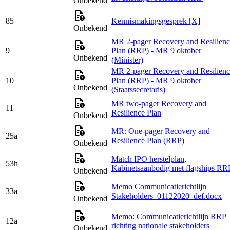
Onbekend
85
Kennismakingsgesprek [X]
Onbekend
MR 2-pager Recovery and Resilienc
9
Plan (RRP) - MR 9 oktober
Onbekend
(Minister)
MR 2-pager Recovery and Resilienc
10
Plan (RRP) - MR 9 oktober
Onbekend
(Staatssecretaris)
MR two-pager Recovery and
11
Resilience Plan
Onbekend
MR: One-pager Recovery and
25a
Resilience Plan (RRP)
Onbekend
Match IPO herstelplan,
53h
Kabinetsaanbodig met flagships RR
Onbekend
Memo Communicatierichtlijn
33a
Stakeholders_01122020_def.docx
Onbekend
Memo: Communicatierichtlijn RRP
12a
richting nationale stakeholders
Onbekend