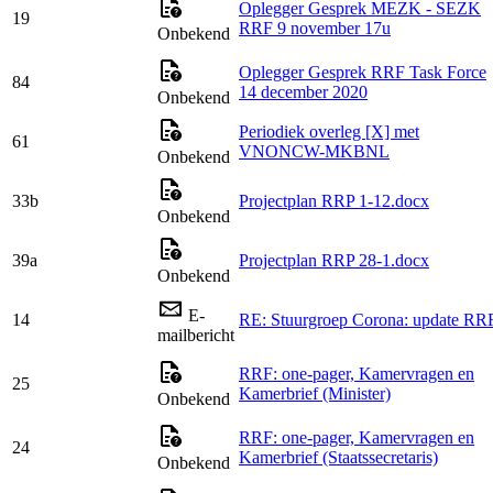
Oplegger Gesprek MEZK - SEZK
19
RRF 9 november 17u
Onbekend
Oplegger Gesprek RRF Task Force
84
14 december 2020
Onbekend
Periodiek overleg [X] met
61
VNONCW-MKBNL
Onbekend
33b
Projectplan RRP 1-12.docx
Onbekend
39a
Projectplan RRP 28-1.docx
Onbekend
E-
14
RE: Stuurgroep Corona: update RR
mailbericht
RRF: one-pager, Kamervragen en
25
Kamerbrief (Minister)
Onbekend
RRF: one-pager, Kamervragen en
24
Kamerbrief (Staatssecretaris)
Onbekend