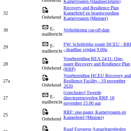
Onbekend
Kamervragen (Staatssecretaris)
Recovery and Resilience Plan
32
Kamerbrief en beantwoording
Onbekend
Kamervragen (Minister)
E-
30
Verheldering cut-off-date
mailbericht
FW: Schrifelijke ronde HCEU - RR
E-
29
- deadline vrijdag 9.00u
mailbericht
Voorbereiding REA 24/11: One-
28
pager Recovery and Resilience Plan
Onbekend
(RRP)
Voorbereiding HCEU Recovery and
27a
Resilience Facility - 19 november
Onbekend
2020
[conclusies] Tweede
E-
27
directeurenoverleg RRP, 18
mailbericht
november 15.00 uur
RRF: one-pager, Kamervragen en
25
Kamerbrief (Minister)
Onbekend
Raad Europese Aangelegenheden