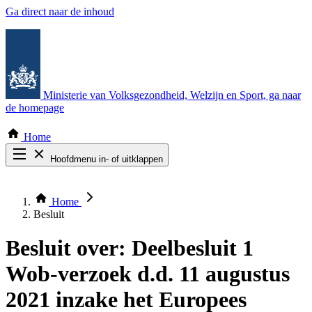
Ga direct naar de inhoud
Ministerie van Volksgezondheid, Welzijn en Sport
, ga naar
de homepage
Home
Hoofdmenu in- of uitklappen
Zoek door alle publicaties
Thema COVID-19
Home
Bekijk per bestuursorgaan
Besluit
Besluit over:
Deelbesluit 1
Wob-verzoek d.d. 11 augustus
2021 inzake het Europees