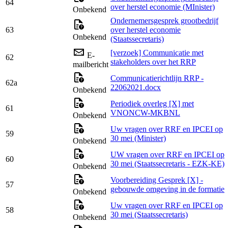
64
over herstel economie (MInister)
Onbekend
Ondernemersgesprek grootbedrijf
63
over herstel economie
Onbekend
(Staatssecretaris)
[verzoek] Communicatie met
E-
62
stakeholders over het RRP
mailbericht
Communicatierichtlijn RRP -
62a
22062021.docx
Onbekend
Periodiek overleg [X] met
61
VNONCW-MKBNL
Onbekend
Uw vragen over RRF en IPCEI op
59
30 mei (Minister)
Onbekend
UW vragen over RRF en IPCEI op
60
30 mei (Staatssecretaris - EZK-KE)
Onbekend
Voorbereiding Gesprek [X] -
57
gebouwde omgeving in de formatie
Onbekend
Uw vragen over RRF en IPCEI op
58
30 mei (Staatssecretaris)
Onbekend