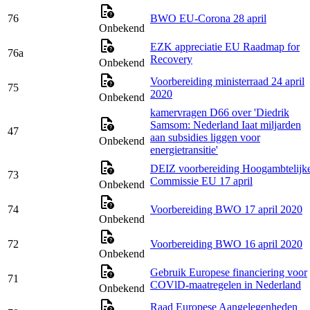
76
BWO EU-Corona 28 april
Onbekend
EZK appreciatie EU Raadmap for
76a
Recovery
Onbekend
Voorbereiding ministerraad 24 april
75
2020
Onbekend
kamervragen D66 over 'Diedrik
Samsom: Nederland Iaat miljarden
47
aan subsidies liggen voor
Onbekend
energietransitie'
DEIZ voorbereiding Hoogambtelijk
73
Commissie EU 17 april
Onbekend
74
Voorbereiding BWO 17 april 2020
Onbekend
72
Voorbereiding BWO 16 april 2020
Onbekend
Gebruik Europese financiering voor
71
COVlD-maatregelen in Nederland
Onbekend
Raad Europese Aangelegenheden