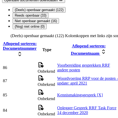
Openbare documenten downloaden
(Deels) openbaar gemaakt (122)
Reeds openbaar (33)
Niet openbaar gemaakt (16)
(Nog) niet online (0)
(Deels) openbaar gemaakt (122)
Kolomkoppen met links zijn sor
Aflopend sorteren:
Aflopend sorteren:
Documentnummer
Type
Documentnaam
Voorbereiding gesprekken RRF
86
andere posten
Onbekend
Woordvoering RRP voor de posten -
87
update: april 2021
Onbekend
85
Kennismakingsgesprek [X]
Onbekend
Oplegger Gesprek RRF Task Force
84
14 december 2020
Onbekend