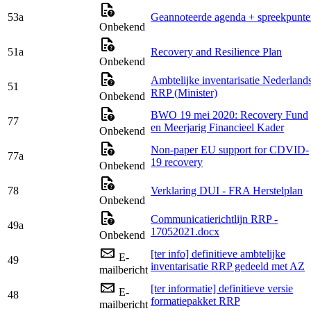
53a
Geannoteerde agenda + spreekpunte
Onbekend
51a
Recovery and Resilience Plan
Onbekend
Ambtelijke inventarisatie Nederland
51
RRP (Minister)
Onbekend
BWO 19 mei 2020: Recovery Fund
77
en Meerjarig Financieel Kader
Onbekend
Non-paper EU support for CDVID-
77a
19 recovery
Onbekend
78
Verklaring DUI - FRA Herstelplan
Onbekend
Communicatierichtlijn RRP -
49a
17052021.docx
Onbekend
[ter info] definitieve ambtelijke
E-
49
inventarisatie RRP gedeeld met AZ
mailbericht
[ter informatie] definitieve versie
E-
48
formatiepakket RRP
mailbericht