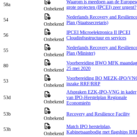
Waarom is meedoen aan de Europes
58a
grote projecten (IPCEI) zeer urgent?
Onbekend
Nederlands Recovery and Resilienc
54
Plan (Staatssecretaris)
Onbekend
IPCEI Microelektronica II IPCEI
56
Cloudinfrastructuur en services
Onbekend
Nederlands Recovery and Resilienc
55
Plan (Minister)
Onbekend
Voorbereiding BWO MFK maanda
80
25 mei 2020
Onbekend
Voorbereiding BO MEZK-IPO/VN
53
inzake RRF/RRP
Onbekend
Afspraken EZK-IPO-VNG in kader
53d
van IPO-Herstelplan Regionale
Onbekend
Economieën
53b
Recovery and Resilience Facility
Onbekend
Match IPO herstelplan,
53h
Kabinetsaanbodig met flagships RR
Onbekend