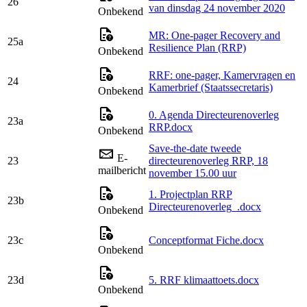
26
van dinsdag 24 november 2020
Onbekend
MR: One-pager Recovery and
25a
Resilience Plan (RRP)
Onbekend
RRF: one-pager, Kamervragen en
24
Kamerbrief (Staatssecretaris)
Onbekend
0. Agenda Directeurenoverleg
23a
RRP.docx
Onbekend
Save-the-date tweede
E-
23
directeurenoverleg RRP, 18
mailbericht
november 15.00 uur
1. Projectplan RRP
23b
Directeurenoverleg_.docx
Onbekend
23c
Conceptformat Fiche.docx
Onbekend
23d
5. RRF klimaattoets.docx
Onbekend