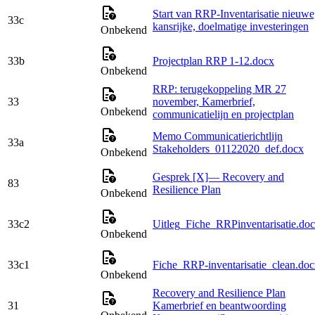
Start van RRP-Inventarisatie nieuwe
33c
kansrijke, doelmatige investeringen
Onbekend
33b
Projectplan RRP 1-12.docx
Onbekend
RRP: terugekoppeling MR 27
33
november, Kamerbrief,
Onbekend
communicatielijn en projectplan
Memo Communicatierichtlijn
33a
Stakeholders_01122020_def.docx
Onbekend
Gesprek [X]— Recovery and
83
Resilience Plan
Onbekend
33c2
Uitleg_Fiche_RRPinventarisatie.do
Onbekend
33c1
Fiche_RRP-inventarisatie_clean.do
Onbekend
Recovery and Resilience Plan
31
Kamerbrief en beantwoording