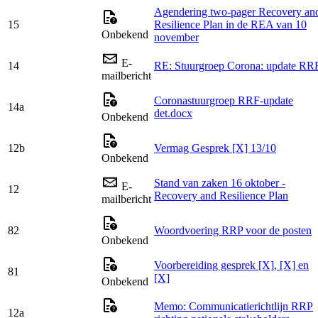
Agendering two-pager Recovery an
15
Resilience Plan in de REA van 10
Onbekend
november
E-
14
RE: Stuurgroep Corona: update RR
mailbericht
Coronastuurgroep RRF-update
14a
det.docx
Onbekend
12b
Vermag Gesprek [X] 13/10
Onbekend
Stand van zaken 16 oktober -
E-
12
Recovery and Resilience Plan
mailbericht
82
Woordvoering RRP voor de posten
Onbekend
Voorbereiding gesprek [X], [X] en
81
[X]
Onbekend
Memo: Communicatierichtlijn RRP
12a