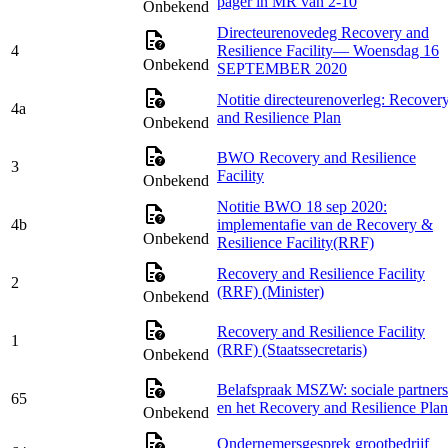
pager in MR van 2-10
Onbekend
Directeurenovedeg Recovery and
4
Resilience Facility— Woensdag 16
Onbekend
SEPTEMBER 2020
Notitie directeurenoverleg: Recover
4a
and Resilience Plan
Onbekend
BWO Recovery and Resilience
3
Facility
Onbekend
Notitie BWO 18 sep 2020:
4b
implementafie van de Recovery &
Onbekend
Resilience Facility(RRF)
Recovery and Resilience Facility
2
(RRF) (Minister)
Onbekend
Recovery and Resilience Facility
1
(RRF) (Staatssecretaris)
Onbekend
Belafspraak MSZW: sociale partners
65
en het Recovery and Resilience Plan
Onbekend
Ondernemersgesprek grootbedrijf