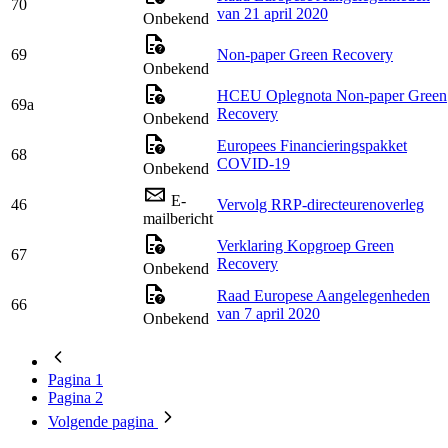
70
van 21 april 2020
Onbekend
69
Non-paper Green Recovery
Onbekend
HCEU Oplegnota Non-paper Green
69a
Recovery
Onbekend
Europees Financieringspakket
68
COVID-19
Onbekend
E-
46
Vervolg RRP-directeurenoverleg
mailbericht
Verklaring Kopgroep Green
67
Recovery
Onbekend
Raad Europese Aangelegenheden
66
van 7 april 2020
Onbekend
Pagina
1
Pagina
2
Volgende
pagina