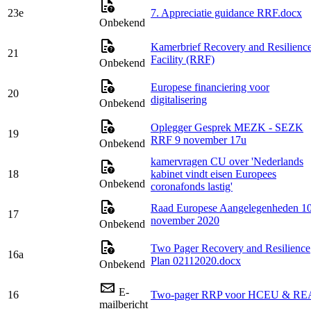
23e
7. Appreciatie guidance RRF.docx
Onbekend
Kamerbrief Recovery and Resilienc
21
Facility (RRF)
Onbekend
Europese financiering voor
20
digitalisering
Onbekend
Oplegger Gesprek MEZK - SEZK
19
RRF 9 november 17u
Onbekend
kamervragen CU over 'Nederlands
18
kabinet vindt eisen Europees
Onbekend
coronafonds lastig'
Raad Europese Aangelegenheden 1
17
november 2020
Onbekend
Two Pager Recovery and Resilience
16a
Plan 02112020.docx
Onbekend
E-
16
Two-pager RRP voor HCEU & RE
mailbericht