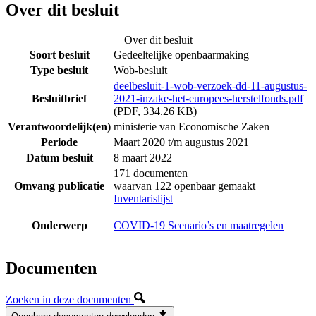
Over dit besluit
Over dit besluit
Soort besluit
Gedeeltelijke openbaarmaking
Type besluit
Wob-besluit
deelbesluit-1-wob-verzoek-dd-11-augustus-
Besluitbrief
2021-inzake-het-europees-herstelfonds.pdf
(PDF, 334.26 KB)
Verantwoordelijk(en)
ministerie van Economische Zaken
Periode
Maart 2020 t/m augustus 2021
Datum besluit
8 maart 2022
171 documenten
Omvang publicatie
waarvan 122 openbaar gemaakt
Inventarislijst
Onderwerp
COVID-19 Scenario’s en maatregelen
Documenten
Zoeken in deze documenten