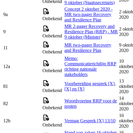
Onbekend
9 oktober (Staatssecretaris)
Concept 2 oktober 2020 -
2 oktob
9a
MR two-pager Recovery
2020
Onbekend
and Resilience Plan
MR 2-pager Recovery and
2 oktob
9
Resilience Plan (RRP) - MR
2020
Onbekend
9 oktober (Minister)
MR two-pager Recovery
9 oktob
11
and Resilience Plan
2020
Onbekend
Memo:
10
Communicatierichtlijn RRP
12a
oktobe
richting nationale
Onbekend
2020
stakeholders
13
Voorbereiding gesprek [X],
81
oktobe
[X] en [X]
Onbekend
2020
14
Woordvoering RRP voor de
82
oktobe
posten
Onbekend
2020
16
12b
Vermag Gesprek [X] 13/10
oktobe
Onbekend
2020
Stand van zaken 16 oktober
16