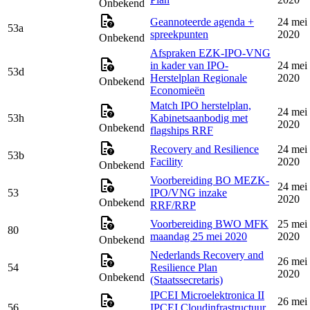
Onbekend
Geannoteerde agenda +
24 mei
53a
spreekpunten
2020
Onbekend
Afspraken EZK-IPO-VNG
in kader van IPO-
24 mei
53d
Herstelplan Regionale
2020
Onbekend
Economieën
Match IPO herstelplan,
24 mei
53h
Kabinetsaanbodig met
2020
Onbekend
flagships RRF
Recovery and Resilience
24 mei
53b
Facility
2020
Onbekend
Voorbereiding BO MEZK-
24 mei
53
IPO/VNG inzake
2020
Onbekend
RRF/RRP
Voorbereiding BWO MFK
25 mei
80
maandag 25 mei 2020
2020
Onbekend
Nederlands Recovery and
26 mei
54
Resilience Plan
2020
Onbekend
(Staatssecretaris)
IPCEI Microelektronica II
26 mei
56
IPCEI Cloudinfrastructuur