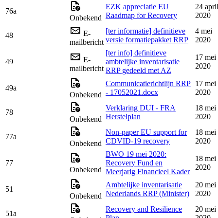
EZK appreciatie EU
24 apri
76a
Raadmap for Recovery
2020
Onbekend
[ter informatie] definitieve
4 mei
E-
48
versie formatiepakket RRP
2020
mailbericht
[ter info] definitieve
17 mei
E-
49
ambtelijke inventarisatie
2020
mailbericht
RRP gedeeld met AZ
Communicatierichtlijn RRP
17 mei
49a
- 17052021.docx
2020
Onbekend
Verklaring DUI - FRA
18 mei
78
Herstelplan
2020
Onbekend
Non-paper EU support for
18 mei
77a
CDVID-19 recovery
2020
Onbekend
BWO 19 mei 2020:
18 mei
77
Recovery Fund en
2020
Onbekend
Meerjarig Financieel Kader
Ambtelijke inventarisatie
20 mei
51
Nederlands RRP (Minister)
2020
Onbekend
Recovery and Resilience
20 mei
51a
Plan
2020