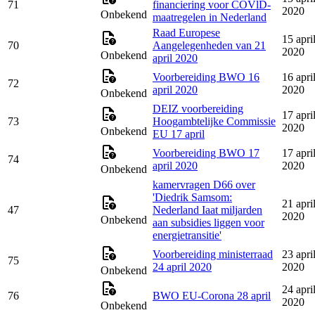
71
financiering voor COVlD-
2020
Onbekend
maatregelen in Nederland
Raad Europese
15 apri
70
Aangelegenheden van 21
2020
Onbekend
april 2020
Voorbereiding BWO 16
16 apri
72
april 2020
2020
Onbekend
DEIZ voorbereiding
17 apri
73
Hoogambtelijke Commissie
2020
Onbekend
EU 17 april
Voorbereiding BWO 17
17 apri
74
april 2020
2020
Onbekend
kamervragen D66 over
'Diedrik Samsom:
21 apri
47
Nederland Iaat miljarden
2020
Onbekend
aan subsidies liggen voor
energietransitie'
Voorbereiding ministerraad
23 apri
75
24 april 2020
2020
Onbekend
24 apri
76
BWO EU-Corona 28 april
2020
Onbekend