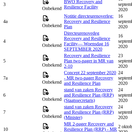
BWO Recovery and
3
septem
Resilience Facility
Onbekend
2020
Notitie directeurenoverleg:
16
4a
Recovery and Resilience
septem
Onbekend
Plan
2020
Directeurenovedeg
16
Recovery and Resilience
4
septem
Facility— Woensdag 16
Onbekend
2020
SEPTEMBER 2020
Recovery and Resilience
23
5
Plan two-pager in MR van
septem
Onbekend
2-10
2020
Concept 22 september 2020
24
7a
- MR two-pager Recovery
septem
Onbekend
and Resilience Plan
2020
stand van zaken Recovery
24
6
and Resilience Plan (RRP)
septem
Onbekend
(Staatssecretaris)
2020
stand van zaken Recovery
24
7
and Resilience Plan (RRP)
septem
Onbekend
(Minister)
2020
MR 2-pager Recovery and
2 oktob
10
Resilience Plan (RRP) - MR
2020