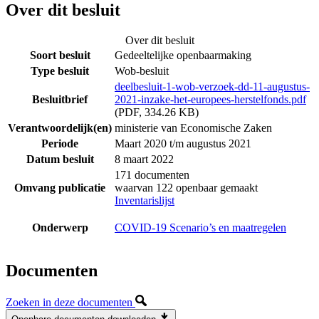
Over dit besluit
Over dit besluit
Soort besluit
Gedeeltelijke openbaarmaking
Type besluit
Wob-besluit
deelbesluit-1-wob-verzoek-dd-11-augustus-
Besluitbrief
2021-inzake-het-europees-herstelfonds.pdf
(PDF, 334.26 KB)
Verantwoordelijk(en)
ministerie van Economische Zaken
Periode
Maart 2020 t/m augustus 2021
Datum besluit
8 maart 2022
171 documenten
Omvang publicatie
waarvan 122 openbaar gemaakt
Inventarislijst
Onderwerp
COVID-19 Scenario’s en maatregelen
Documenten
Zoeken in deze documenten