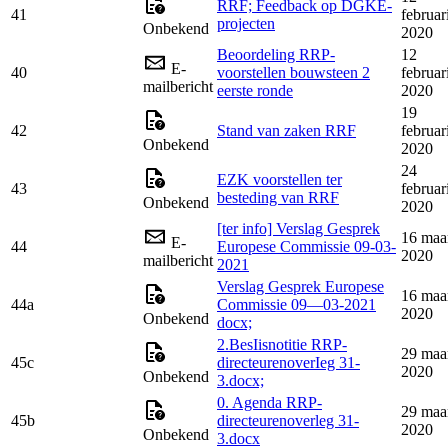
RRF; Feedback op DGKE-
41
februar
projecten
Onbekend
2020
Beoordeling RRP-
12
E-
40
voorstellen bouwsteen 2
februar
mailbericht
eerste ronde
2020
19
42
Stand van zaken RRF
februar
Onbekend
2020
24
EZK voorstellen ter
43
februar
besteding van RRF
Onbekend
2020
[ter info] Verslag Gesprek
16 maa
E-
44
Europese Commissie 09-03-
2020
mailbericht
2021
Verslag Gesprek Europese
16 maa
44a
Commissie 09—03-2021
2020
Onbekend
docx;
2.BesIisnotitie RRP-
29 maa
45c
directeurenoverIeg 31-
2020
Onbekend
3.docx;
0. Agenda RRP-
29 maa
45b
directeurenoverleg 31-
2020
Onbekend
3.docx