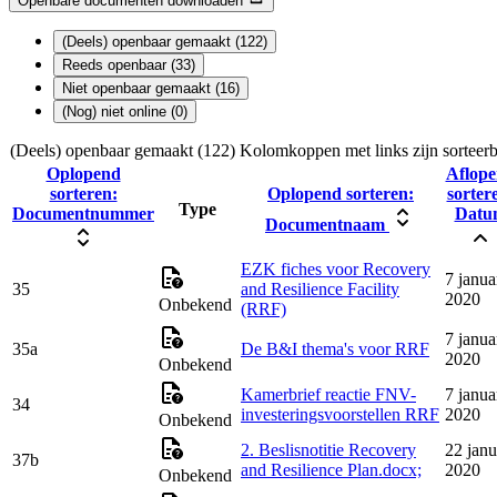
Openbare documenten downloaden
(Deels) openbaar gemaakt (122)
Reeds openbaar (33)
Niet openbaar gemaakt (16)
(Nog) niet online (0)
(Deels) openbaar gemaakt (122)
Kolomkoppen met links zijn sorteerb
Oplopend
Aflop
sorteren:
Oplopend sorteren:
sorter
Type
Documentnummer
Datu
Documentnaam
EZK fiches voor Recovery
7 janua
35
and Resilience Facility
2020
Onbekend
(RRF)
7 janua
35a
De B&I thema's voor RRF
2020
Onbekend
Kamerbrief reactie FNV-
7 janua
34
investeringsvoorstellen RRF
2020
Onbekend
2. Beslisnotitie Recovery
22 janu
37b
and Resilience Plan.docx;
2020
Onbekend