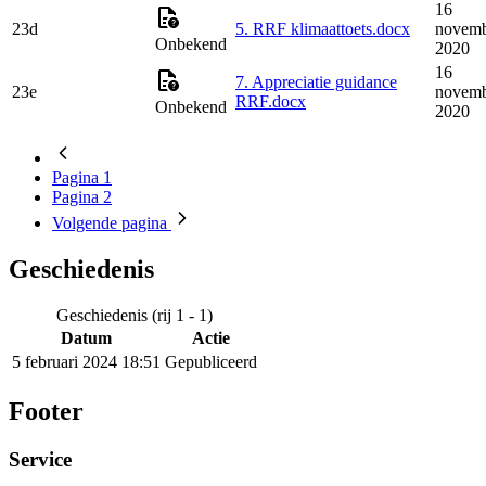
16
23d
5. RRF klimaattoets.docx
novem
Onbekend
2020
16
7. Appreciatie guidance
23e
novem
RRF.docx
Onbekend
2020
Pagina
1
Pagina
2
Volgende
pagina
Geschiedenis
Geschiedenis (rij 1 - 1)
Datum
Actie
5 februari 2024 18:51
Gepubliceerd
Footer
Service