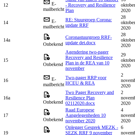
E-
12
- Recovery and Resilience
oktobe
mailbericht
Plan
2020
28
RE: Stuurgroep Corona:
E-
14
oktobe
update RRF
mailbericht
2020
28
Coronastuurgroep RRF-
14a
oktobe
update det.docx
Onbekend
2020
Agendering two-pager
29
Recovery and Resilience
15
oktobe
Plan in de REA van 10
Onbekend
2020
november
2
Two-pager RRP voor
E-
16
novem
HCEU & REA
mailbericht
2020
Two Pager Recovery and
2
16a
Resilience Plan
novem
Onbekend
02112020.docx
2020
Raad Europese
4
17
Aangelegenheden 10
novem
Onbekend
november 2020
2020
Oplegger Gesprek MEZK -
6
19
SEZK RRF 9 november
novem