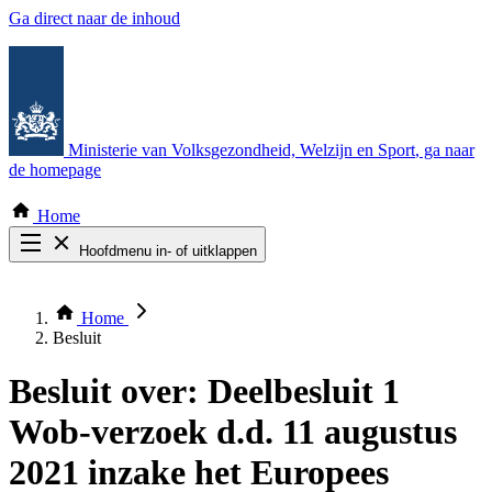
Ga direct naar de inhoud
Ministerie van Volksgezondheid, Welzijn en Sport
, ga naar
de homepage
Home
Hoofdmenu in- of uitklappen
Zoek door alle publicaties
Thema COVID-19
Home
Bekijk per bestuursorgaan
Besluit
Besluit over:
Deelbesluit 1
Wob-verzoek d.d. 11 augustus
2021 inzake het Europees