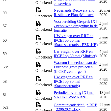
2020
Onbekend
en services
Nederlands Recovery and
26 mei
55
Resilience Plan (Minister)
2020
Onbekend
Voorbereiding Gesprek [X]
4 juni
57
- gebouwde omgeving in de
2020
Onbekend
formatie
UW vragen over RRF en
4 juni
60
IPCEI op 30 mei
2020
Onbekend
(Staatssecretaris - EZK-KE)
Uw vragen over RRF en
4 juni
59
IPCEI op 30 mei (Minister)
2020
Onbekend
Waarom is meedoen aan de
4 juni
58a
Europese grote projecten
2020
Onbekend
(IPCEI) zeer urgent?
Uw vragen over RRF en
4 juni
58
IPCEI op 30 mei
2020
Onbekend
(Staatssecretaris)
Periodiek overleg [X] met
18 juni
61
VNONCW-MKBNL
2020
Onbekend
Communicatierichtlijn RRP
22 juni
62a
- 22062021.docx
2020
Onbekend