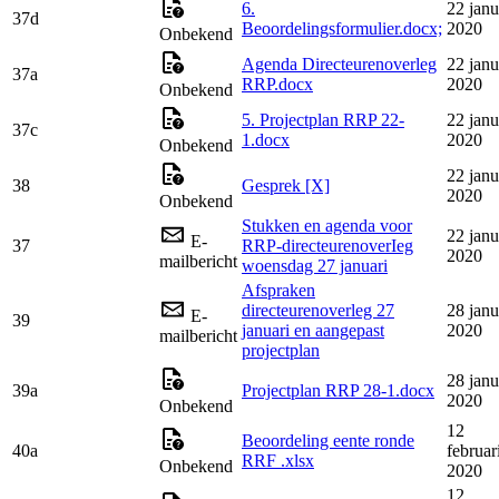
6.
22 janu
37d
Beoordelingsformulier.docx;
2020
Onbekend
Agenda Directeurenoverleg
22 janu
37a
RRP.docx
2020
Onbekend
5. Projectplan RRP 22-
22 janu
37c
1.docx
2020
Onbekend
22 janu
38
Gesprek [X]
2020
Onbekend
Stukken en agenda voor
22 janu
E-
37
RRP-directeurenoverIeg
2020
mailbericht
woensdag 27 januari
Afspraken
directeurenoverleg 27
28 janu
E-
39
januari en aangepast
2020
mailbericht
projectplan
28 janu
39a
Projectplan RRP 28-1.docx
2020
Onbekend
12
Beoordeling eente ronde
40a
februar
RRF .xlsx
Onbekend
2020
12