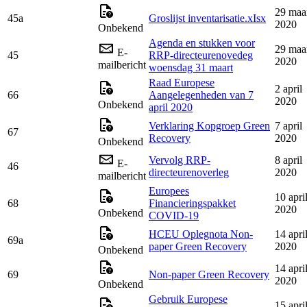
29 maa
45a
Groslijst inventarisatie.xIsx
2020
Onbekend
Agenda en stukken voor
29 maa
E-
45
RRP-directeurenovedeg
2020
mailbericht
woensdag 31 maart
Raad Europese
2 april
66
Aangelegenheden van 7
2020
Onbekend
april 2020
Verklaring Kopgroep Green
7 april
67
Recovery
2020
Onbekend
Vervolg RRP-
8 april
E-
46
directeurenoverleg
2020
mailbericht
Europees
10 apri
68
Financieringspakket
2020
Onbekend
COVID-19
HCEU Oplegnota Non-
14 apri
69a
paper Green Recovery
2020
Onbekend
14 apri
69
Non-paper Green Recovery
2020
Onbekend
Gebruik Europese
15 apri