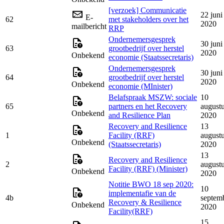
[verzoek] Communicatie
22 juni
E-
62
met stakeholders over het
2020
mailbericht
RRP
Ondernemersgesprek
30 juni
63
grootbedrijf over herstel
2020
Onbekend
economie (Staatssecretaris)
Ondernemersgesprek
30 juni
64
grootbedrijf over herstel
2020
Onbekend
economie (MInister)
Belafspraak MSZW: sociale
10
65
partners en het Recovery
august
Onbekend
and Resilience Plan
2020
Recovery and Resilience
13
1
Facility (RRF)
august
Onbekend
(Staatssecretaris)
2020
13
Recovery and Resilience
2
august
Facility (RRF) (Minister)
Onbekend
2020
Notitie BWO 18 sep 2020:
10
implementafie van de
4b
septem
Recovery & Resilience
Onbekend
2020
Facility(RRF)
15