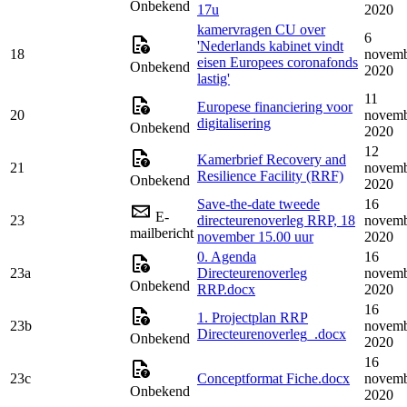
Onbekend
17u
2020
kamervragen CU over
6
'Nederlands kabinet vindt
18
novem
eisen Europees coronafonds
Onbekend
2020
lastig'
11
Europese financiering voor
20
novem
digitalisering
Onbekend
2020
12
Kamerbrief Recovery and
21
novem
Resilience Facility (RRF)
Onbekend
2020
Save-the-date tweede
16
E-
23
directeurenoverleg RRP, 18
novem
mailbericht
november 15.00 uur
2020
0. Agenda
16
23a
Directeurenoverleg
novem
Onbekend
RRP.docx
2020
16
1. Projectplan RRP
23b
novem
Directeurenoverleg_.docx
Onbekend
2020
16
23c
Conceptformat Fiche.docx
novem
Onbekend
2020