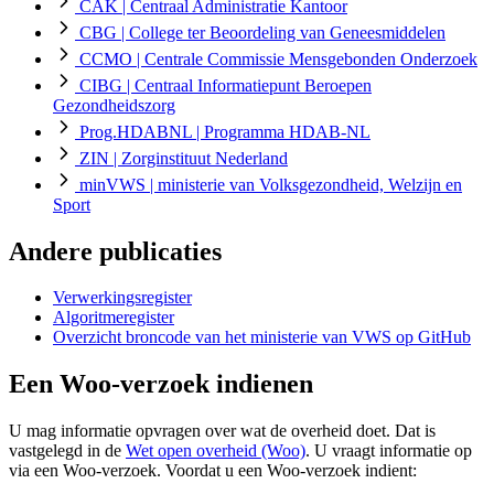
CAK
| Centraal Administratie Kantoor
CBG
| College ter Beoordeling van Geneesmiddelen
CCMO
| Centrale Commissie Mensgebonden Onderzoek
CIBG
| Centraal Informatiepunt Beroepen
Gezondheidszorg
Prog.HDABNL
| Programma HDAB-NL
ZIN
| Zorginstituut Nederland
minVWS
| ministerie van Volksgezondheid, Welzijn en
Sport
Andere publicaties
Verwerkingsregister
Algoritmeregister
Overzicht broncode van het ministerie van VWS op GitHub
Een Woo-verzoek indienen
U mag informatie opvragen over wat de overheid doet. Dat is
vastgelegd in de
Wet open overheid (Woo)
. U vraagt informatie op
via een Woo-verzoek. Voordat u een Woo-verzoek indient: