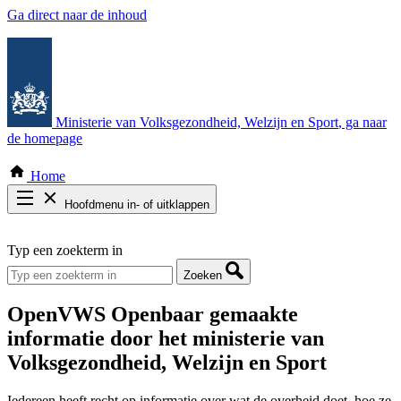
Ga direct naar de inhoud
Ministerie van Volksgezondheid, Welzijn en Sport
, ga naar
de homepage
Home
Hoofdmenu in- of uitklappen
Zoek door alle publicaties
Typ een zoekterm in
Thema COVID-19
Bekijk per bestuursorgaan
Zoeken
OpenVWS
Openbaar gemaakte
informatie door het ministerie van
Volksgezondheid, Welzijn en Sport
Iedereen heeft recht op informatie over wat de overheid doet, hoe ze