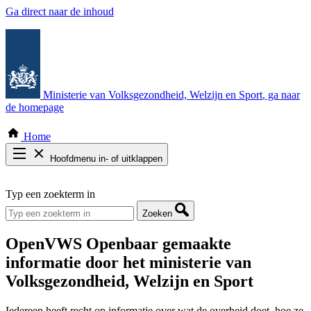
Ga direct naar de inhoud
Ministerie van Volksgezondheid, Welzijn en Sport
, ga naar
de homepage
Home
Hoofdmenu in- of uitklappen
Zoek door alle publicaties
Typ een zoekterm in
Thema COVID-19
Bekijk per bestuursorgaan
Zoeken
OpenVWS
Openbaar gemaakte
informatie door het ministerie van
Volksgezondheid, Welzijn en Sport
Iedereen heeft recht op informatie over wat de overheid doet, hoe ze