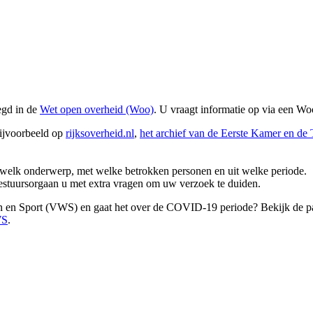
egd in de
Wet open overheid (Woo)
. U vraagt informatie op via een W
 bijvoorbeeld op
rijksoverheid.nl
,
het archief van de Eerste Kamer en d
.
r welk onderwerp, met welke betrokken personen en uit welke periode.
estuursorgaan u met extra vragen om uw verzoek te duiden.
ijn en Sport (VWS) en gaat het over de COVID-19 periode? Bekijk de 
WS
.