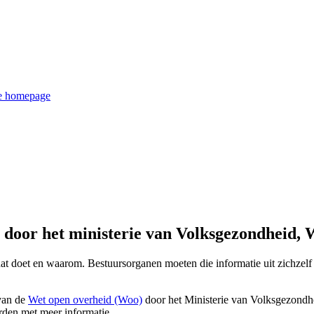
de homepage
door het ministerie van Volksgezondheid, W
 dat doet en waarom. Bestuursorganen moeten die informatie uit zichzel
 van de
Wet open overheid (Woo)
door het Ministerie van Volksgezondhe
den met meer informatie.