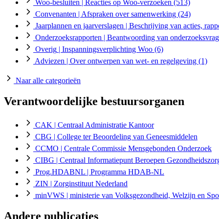
Woo-besluiten
| Reacties op Woo-verzoeken
(513)
Convenanten
| Afspraken over samenwerking
(24)
Jaarplannen en jaarverslagen
| Beschrijving van acties, rapp
Onderzoeksrapporten
| Beantwoording van onderzoeksvra
Overig
| Inspanningsverplichting Woo
(6)
Adviezen
| Over ontwerpen van wet- en regelgeving
(1)
Naar alle categorieën
Verantwoordelijke bestuursorganen
CAK
| Centraal Administratie Kantoor
CBG
| College ter Beoordeling van Geneesmiddelen
CCMO
| Centrale Commissie Mensgebonden Onderzoek
CIBG
| Centraal Informatiepunt Beroepen Gezondheidszor
Prog.HDABNL
| Programma HDAB-NL
ZIN
| Zorginstituut Nederland
minVWS
| ministerie van Volksgezondheid, Welzijn en Spo
Andere publicaties