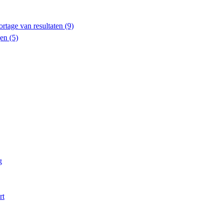
ortage van resultaten
(9)
gen
(5)
g
rt