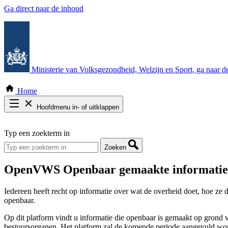
Ga direct naar de inhoud
Ministerie van Volksgezondheid, Welzijn en Sport
, ga naar 
Home
Hoofdmenu in- of uitklappen
Zoek door alle publicaties
Typ een zoekterm in
Thema COVID-19
Bekijk per bestuursorgaan
Zoeken
OpenVWS
Openbaar gemaakte informatie 
Iedereen heeft recht op informatie over wat de overheid doet, hoe ze
openbaar.
Op dit platform vindt u informatie die openbaar is gemaakt op grond
bestuursorganen. Het platform zal de komende periode aangevuld wor