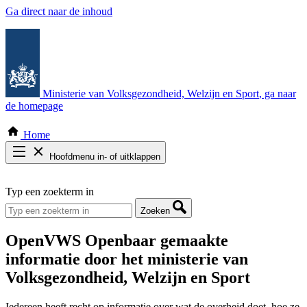
Ga direct naar de inhoud
Ministerie van Volksgezondheid, Welzijn en Sport
, ga naar
de homepage
Home
Hoofdmenu in- of uitklappen
Zoek door alle publicaties
Typ een zoekterm in
Thema COVID-19
Bekijk per bestuursorgaan
Zoeken
OpenVWS
Openbaar gemaakte
informatie door het ministerie van
Volksgezondheid, Welzijn en Sport
Iedereen heeft recht op informatie over wat de overheid doet, hoe ze