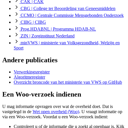
CAK
| CAK
CBG
| College ter Beoordeling van Geneesmiddelen
CCMO
| Centrale Commissie Mensgebonden Onderzoek
CIBG
| CIBG
Prog.HDABNL
| Programma HDAB-NL
ZIN
| Zorginstituut Nederland
minVWS
| ministerie van Volksgezondheid, Welzijn en
Sport
Andere publicaties
Verwerkingsregister
Algoritmeregister
Overzicht broncode van het ministerie van VWS op GitHub
Een Woo-verzoek indienen
U mag informatie opvragen over wat de overheid doet. Dat is
vastgelegd in de
Wet open overheid (Woo)
. U vraagt informatie op
via een Woo-verzoek. Voordat u een Woo-verzoek indient:
Controleert u of de informatie die u zoekt al openbaar is. Kijk