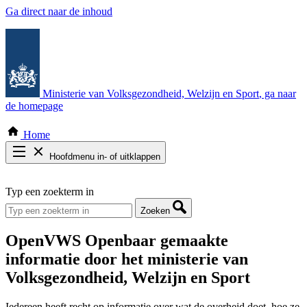
Ga direct naar de inhoud
Ministerie van Volksgezondheid, Welzijn en Sport
, ga naar
de homepage
Home
Hoofdmenu in- of uitklappen
Zoek door alle publicaties
Typ een zoekterm in
Thema COVID-19
Bekijk per bestuursorgaan
Zoeken
OpenVWS
Openbaar gemaakte
informatie door het ministerie van
Volksgezondheid, Welzijn en Sport
Iedereen heeft recht op informatie over wat de overheid doet, hoe ze