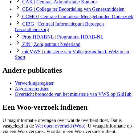
CAK
| Centraal Administratie Kantoor
CBG
| College ter Beoordeling van Geneesmiddelen
CCMO
| Centrale Commissie Mensgebonden Onderzoek
CIBG
| Centraal Informatiepunt Beroepen
Gezondheidszorg
Prog.HDABNL
| Programma HDAB-NL
ZIN
| Zorginstituut Nederland
minVWS
| ministerie van Volksgezondheid, Welzijn en
Sport
Andere publicaties
Verwerkingsregister
Algoritmeregister
Overzicht broncode van het ministerie van VWS op GitHub
Een Woo-verzoek indienen
U mag informatie opvragen over wat de overheid doet. Dat is
vastgelegd in de
Wet open overheid (Woo)
. U vraagt informatie op
via een Woo-verzoek. Voordat u een Woo-verzoek indient: