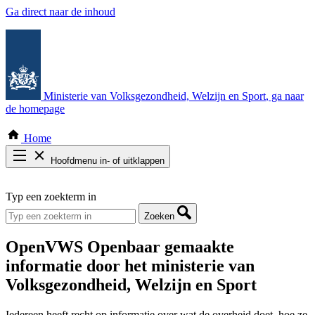
Ga direct naar de inhoud
Ministerie van Volksgezondheid, Welzijn en Sport
, ga naar
de homepage
Home
Hoofdmenu in- of uitklappen
Zoek door alle publicaties
Typ een zoekterm in
Thema COVID-19
Bekijk per bestuursorgaan
Zoeken
OpenVWS
Openbaar gemaakte
informatie door het ministerie van
Volksgezondheid, Welzijn en Sport
Iedereen heeft recht op informatie over wat de overheid doet, hoe ze