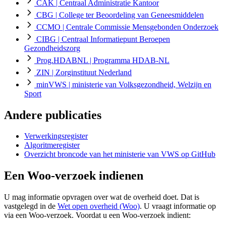
CAK
| Centraal Administratie Kantoor
CBG
| College ter Beoordeling van Geneesmiddelen
CCMO
| Centrale Commissie Mensgebonden Onderzoek
CIBG
| Centraal Informatiepunt Beroepen
Gezondheidszorg
Prog.HDABNL
| Programma HDAB-NL
ZIN
| Zorginstituut Nederland
minVWS
| ministerie van Volksgezondheid, Welzijn en
Sport
Andere publicaties
Verwerkingsregister
Algoritmeregister
Overzicht broncode van het ministerie van VWS op GitHub
Een Woo-verzoek indienen
U mag informatie opvragen over wat de overheid doet. Dat is
vastgelegd in de
Wet open overheid (Woo)
. U vraagt informatie op
via een Woo-verzoek. Voordat u een Woo-verzoek indient: