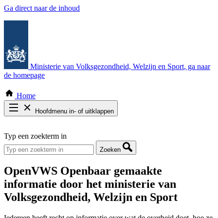
Ga direct naar de inhoud
Ministerie van Volksgezondheid, Welzijn en Sport
, ga naar
de homepage
Home
Hoofdmenu in- of uitklappen
Zoek door alle publicaties
Typ een zoekterm in
Thema COVID-19
Bekijk per bestuursorgaan
Zoeken
OpenVWS
Openbaar gemaakte
informatie door het ministerie van
Volksgezondheid, Welzijn en Sport
Iedereen heeft recht op informatie over wat de overheid doet, hoe ze