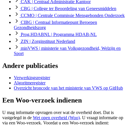
CAK
| Centraal Administratie Kantoor
CBG
| College ter Beoordeling van Geneesmiddelen
CCMO
| Centrale Commissie Mensgebonden Onderzoek
CIBG
| Centraal Informatiepunt Beroepen
Gezondheidszorg
Prog.HDABNL
| Programma HDAB-NL
ZIN
| Zorginstituut Nederland
minVWS
| ministerie van Volksgezondheid, Welzijn en
Sport
Andere publicaties
Verwerkingsregister
Algoritmeregister
Overzicht broncode van het ministerie van VWS op GitHub
Een Woo-verzoek indienen
U mag informatie opvragen over wat de overheid doet. Dat is
vastgelegd in de
Wet open overheid (Woo)
. U vraagt informatie op
via een Woo-verzoek. Voordat u een Woo-verzoek indient: