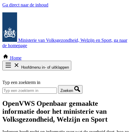
Ga direct naar de inhoud
Ministerie van Volksgezondheid, Welzijn en Sport
, ga naar
de homepage
Home
Hoofdmenu in- of uitklappen
Zoek door alle publicaties
Typ een zoekterm in
Thema COVID-19
Bekijk per bestuursorgaan
Zoeken
OpenVWS
Openbaar gemaakte
informatie door het ministerie van
Volksgezondheid, Welzijn en Sport
Iedereen heeft recht op informatie over wat de overheid doet, hoe ze