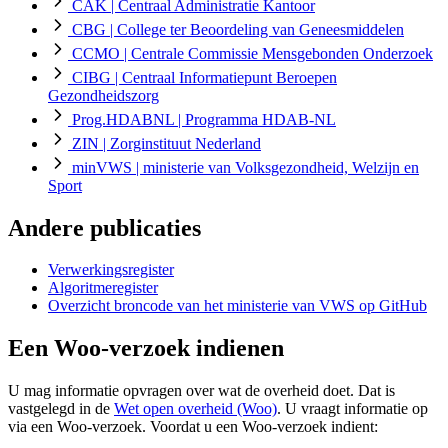
CAK
| Centraal Administratie Kantoor
CBG
| College ter Beoordeling van Geneesmiddelen
CCMO
| Centrale Commissie Mensgebonden Onderzoek
CIBG
| Centraal Informatiepunt Beroepen
Gezondheidszorg
Prog.HDABNL
| Programma HDAB-NL
ZIN
| Zorginstituut Nederland
minVWS
| ministerie van Volksgezondheid, Welzijn en
Sport
Andere publicaties
Verwerkingsregister
Algoritmeregister
Overzicht broncode van het ministerie van VWS op GitHub
Een Woo-verzoek indienen
U mag informatie opvragen over wat de overheid doet. Dat is
vastgelegd in de
Wet open overheid (Woo)
. U vraagt informatie op
via een Woo-verzoek. Voordat u een Woo-verzoek indient: