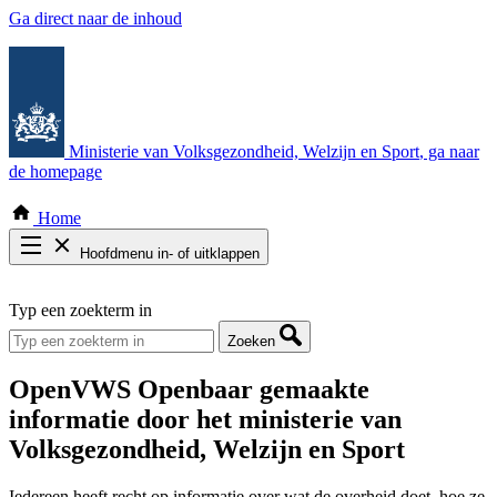
Ga direct naar de inhoud
Ministerie van Volksgezondheid, Welzijn en Sport
, ga naar
de homepage
Home
Hoofdmenu in- of uitklappen
Zoek door alle publicaties
Typ een zoekterm in
Thema COVID-19
Bekijk per bestuursorgaan
Zoeken
OpenVWS
Openbaar gemaakte
informatie door het ministerie van
Volksgezondheid, Welzijn en Sport
Iedereen heeft recht op informatie over wat de overheid doet, hoe ze