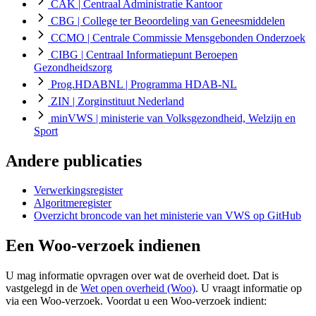
CAK
| Centraal Administratie Kantoor
CBG
| College ter Beoordeling van Geneesmiddelen
CCMO
| Centrale Commissie Mensgebonden Onderzoek
CIBG
| Centraal Informatiepunt Beroepen
Gezondheidszorg
Prog.HDABNL
| Programma HDAB-NL
ZIN
| Zorginstituut Nederland
minVWS
| ministerie van Volksgezondheid, Welzijn en
Sport
Andere publicaties
Verwerkingsregister
Algoritmeregister
Overzicht broncode van het ministerie van VWS op GitHub
Een Woo-verzoek indienen
U mag informatie opvragen over wat de overheid doet. Dat is
vastgelegd in de
Wet open overheid (Woo)
. U vraagt informatie op
via een Woo-verzoek. Voordat u een Woo-verzoek indient: