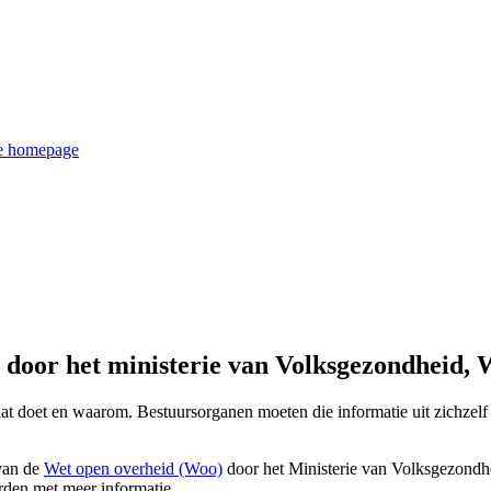
de homepage
door het ministerie van Volksgezondheid, W
 dat doet en waarom. Bestuursorganen moeten die informatie uit zichzel
 van de
Wet open overheid (Woo)
door het Ministerie van Volksgezondhe
den met meer informatie.