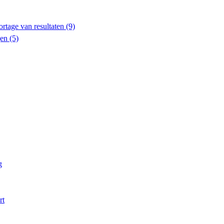
ortage van resultaten
(9)
gen
(5)
g
rt