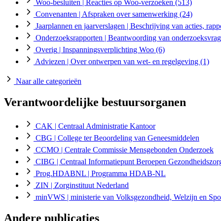
Woo-besluiten
| Reacties op Woo-verzoeken
(513)
Convenanten
| Afspraken over samenwerking
(24)
Jaarplannen en jaarverslagen
| Beschrijving van acties, rapp
Onderzoeksrapporten
| Beantwoording van onderzoeksvra
Overig
| Inspanningsverplichting Woo
(6)
Adviezen
| Over ontwerpen van wet- en regelgeving
(1)
Naar alle categorieën
Verantwoordelijke bestuursorganen
CAK
| Centraal Administratie Kantoor
CBG
| College ter Beoordeling van Geneesmiddelen
CCMO
| Centrale Commissie Mensgebonden Onderzoek
CIBG
| Centraal Informatiepunt Beroepen Gezondheidszor
Prog.HDABNL
| Programma HDAB-NL
ZIN
| Zorginstituut Nederland
minVWS
| ministerie van Volksgezondheid, Welzijn en Spo
Andere publicaties