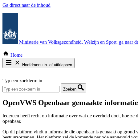
Ga direct naar de inhoud
Ministerie van Volksgezondheid, Welzijn en Sport
, ga naar 
Home
Hoofdmenu in- of uitklappen
Zoek door alle publicaties
Typ een zoekterm in
Thema COVID-19
Bekijk per bestuursorgaan
Zoeken
OpenVWS
Openbaar gemaakte informatie 
Iedereen heeft recht op informatie over wat de overheid doet, hoe ze
openbaar.
Op dit platform vindt u informatie die openbaar is gemaakt op grond
bestuursorganen. Het platform zal de komende periode aangevuld wor