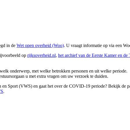
egd in de
Wet open overheid (Woo)
. U vraagt informatie op via een W
 bijvoorbeeld op
rijksoverheid.nl
,
het archief van de Eerste Kamer en d
.
r welk onderwerp, met welke betrokken personen en uit welke periode.
estuursorgaan u met extra vragen om uw verzoek te duiden.
ijn en Sport (VWS) en gaat het over de COVID-19 periode? Bekijk de 
WS
.