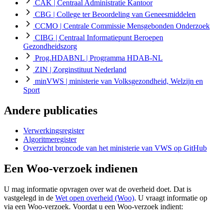
CAK
| Centraal Administratie Kantoor
CBG
| College ter Beoordeling van Geneesmiddelen
CCMO
| Centrale Commissie Mensgebonden Onderzoek
CIBG
| Centraal Informatiepunt Beroepen
Gezondheidszorg
Prog.HDABNL
| Programma HDAB-NL
ZIN
| Zorginstituut Nederland
minVWS
| ministerie van Volksgezondheid, Welzijn en
Sport
Andere publicaties
Verwerkingsregister
Algoritmeregister
Overzicht broncode van het ministerie van VWS op GitHub
Een Woo-verzoek indienen
U mag informatie opvragen over wat de overheid doet. Dat is
vastgelegd in de
Wet open overheid (Woo)
. U vraagt informatie op
via een Woo-verzoek. Voordat u een Woo-verzoek indient: