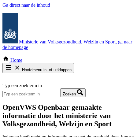
Ga direct naar de inhoud
Ministerie van Volksgezondheid, Welzijn en Sport
, ga naar
de homepage
Home
Hoofdmenu in- of uitklappen
Zoek door alle publicaties
Typ een zoekterm in
Thema COVID-19
Bekijk per bestuursorgaan
Zoeken
OpenVWS
Openbaar gemaakte
informatie door het ministerie van
Volksgezondheid, Welzijn en Sport
Iedereen heeft recht op informatie over wat de overheid doet, hoe ze